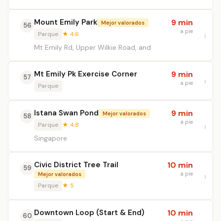
Mount Emily Park
9 min
Mejor valorados
56
a pie
Parque
★ 4.6
Mt Emily Rd, Upper Wilkie Road, and
Mt Emily Pk Exercise Corner
9 min
57
a pie
Parque
Istana Swan Pond
9 min
Mejor valorados
58
a pie
Parque
★ 4.8
Singapore
Civic District Tree Trail
10 min
59
a pie
Mejor valorados
Parque
★ 5
Downtown Loop (Start & End)
10 min
60