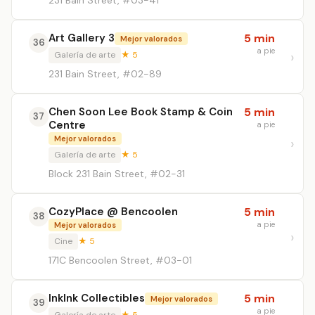
231 Bain Street, #03-41
Art Gallery 3
5 min
Mejor valorados
36
a pie
Galería de arte
★ 5
231 Bain Street, #02-89
Chen Soon Lee Book Stamp & Coin
5 min
37
Centre
a pie
Mejor valorados
Galería de arte
★ 5
Block 231 Bain Street, #02-31
CozyPlace @ Bencoolen
5 min
38
a pie
Mejor valorados
Cine
★ 5
171C Bencoolen Street, #03-01
InkInk Collectibles
5 min
Mejor valorados
39
a pie