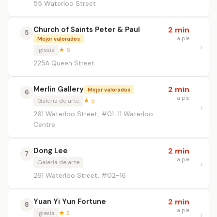
55 Waterloo Street
Church of Saints Peter & Paul
2 min
5
a pie
Mejor valorados
Iglesia
★ 5
225A Queen Street
Merlin Gallery
2 min
Mejor valorados
6
a pie
Galería de arte
★ 5
261 Waterloo Street, #01-11 Waterloo
Centre
Dong Lee
2 min
7
a pie
Galería de arte
261 Waterloo Street, #02-16
Yuan Yi Yun Fortune
2 min
8
a pie
Iglesia
★ 2