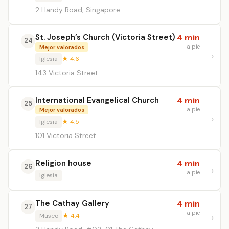
2 Handy Road, Singapore
St. Joseph’s Church (Victoria Street)
4 min
24
a pie
Mejor valorados
Iglesia
★ 4.6
143 Victoria Street
International Evangelical Church
4 min
25
a pie
Mejor valorados
Iglesia
★ 4.5
101 Victoria Street
Religion house
4 min
26
a pie
Iglesia
The Cathay Gallery
4 min
27
a pie
Museo
★ 4.4