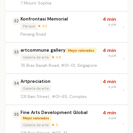
7 Mount Sophia
Konfrontasi Memorial
4 min
32
a pie
Parque
★ 4.2
Penang Road
artcommune gallery
4 min
Mejor valorados
33
a pie
Galería de arte
★ 4.8
76 Bras Basah Road, #01-01, Singapore
Artpreciation
4 min
34
a pie
Galería de arte
231 Bain Street, #01-65, Complex
Fine Arts Development Global
4 min
35
a pie
Mejor valorados
Galería de arte
★ 5