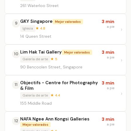
261 Waterloo Street
GKY Singapore
3 min
Mejor valorados
9
a pie
Iglesia
★ 4.8
14 Queen Street
Lim Hak Tai Gallery
3 min
Mejor valorados
10
a pie
Galería de arte
★ 5
90 Bencoolen Street, Singapore
Objectifs - Centre for Photography
3 min
11
& Film
a pie
Galería de arte
★ 4.4
155 Middle Road
NAFA Ngee Ann Kongsi Galleries
3 min
12
a pie
Mejor valorados