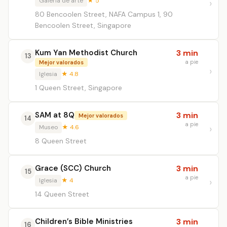
Galería de arte
★ 5
80 Bencoolen Street, NAFA Campus 1, 90
Bencoolen Street, Singapore
Kum Yan Methodist Church
3 min
13
a pie
Mejor valorados
Iglesia
★ 4.8
1 Queen Street, Singapore
SAM at 8Q
3 min
Mejor valorados
14
a pie
Museo
★ 4.6
8 Queen Street
Grace (SCC) Church
3 min
15
a pie
Iglesia
★ 4
14 Queen Street
Children’s Bible Ministries
3 min
16