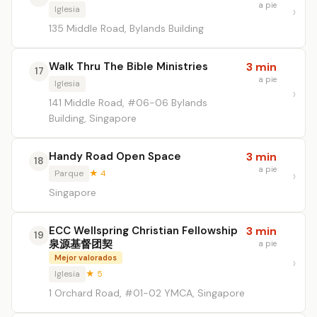
a pie
Iglesia
135 Middle Road, Bylands Building
Walk Thru The Bible Ministries
3 min
17
a pie
Iglesia
141 Middle Road, #06-06 Bylands
Building, Singapore
Handy Road Open Space
3 min
18
a pie
Parque
★ 4
Singapore
ECC Wellspring Christian Fellowship
3 min
19
泉源基督团契
a pie
Mejor valorados
Iglesia
★ 5
1 Orchard Road, #01-02 YMCA, Singapore