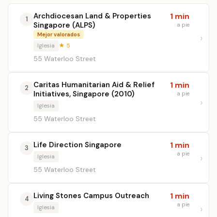
Archdiocesan Land & Properties
1 min
1
Singapore (ALPS)
a pie
Mejor valorados
Iglesia
★ 5
55 Waterloo Street
Caritas Humanitarian Aid & Relief
1 min
2
Initiatives, Singapore (2010)
a pie
Iglesia
55 Waterloo Street
Life Direction Singapore
1 min
3
a pie
Iglesia
55 Waterloo Street
Living Stones Campus Outreach
1 min
4
a pie
Iglesia