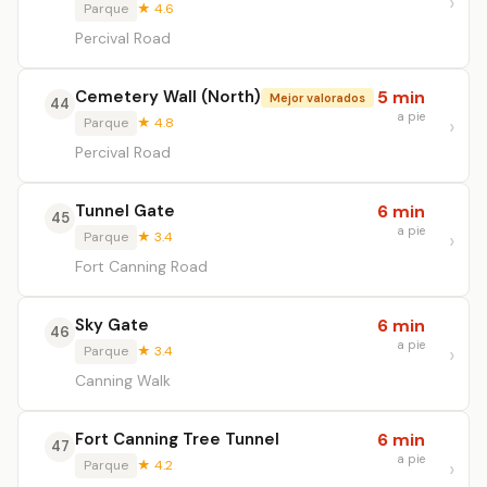
Parque
★ 4.6
Percival Road
Cemetery Wall (North)
5 min
Mejor valorados
44
a pie
Parque
★ 4.8
Percival Road
Tunnel Gate
6 min
45
a pie
Parque
★ 3.4
Fort Canning Road
Sky Gate
6 min
46
a pie
Parque
★ 3.4
Canning Walk
Fort Canning Tree Tunnel
6 min
47
a pie
Parque
★ 4.2