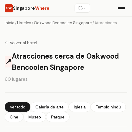
Singapore
Where
SW
ES
Inicio
/
Hoteles
/
Oakwood Bencoolen Singapore
/
Atracciones
← Volver al hotel
Atracciones cerca de Oakwood
📍
Bencoolen Singapore
60 lugares
Ver todo
Galería de arte
Iglesia
Templo hindú
Cine
Museo
Parque