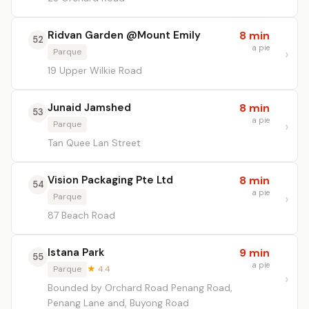
Ridvan Garden @Mount Emily
8 min
52
a pie
Parque
19 Upper Wilkie Road
Junaid Jamshed
8 min
53
a pie
Parque
Tan Quee Lan Street
Vision Packaging Pte Ltd
8 min
54
a pie
Parque
87 Beach Road
Istana Park
9 min
55
a pie
Parque
★ 4.4
Bounded by Orchard Road Penang Road,
Penang Lane and, Buyong Road