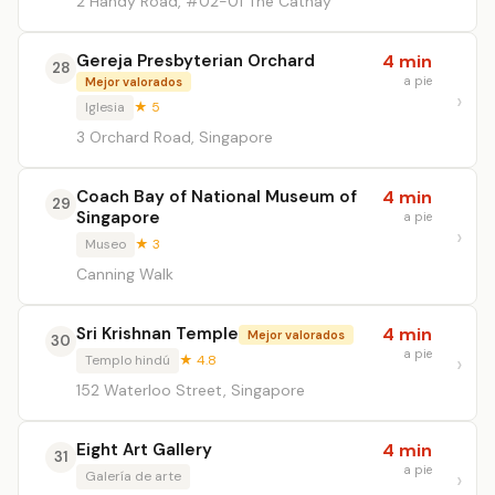
2 Handy Road, #02-01 The Cathay
Gereja Presbyterian Orchard
4 min
28
a pie
Mejor valorados
Iglesia
★ 5
3 Orchard Road, Singapore
Coach Bay of National Museum of
4 min
29
Singapore
a pie
Museo
★ 3
Canning Walk
Sri Krishnan Temple
4 min
Mejor valorados
30
a pie
Templo hindú
★ 4.8
152 Waterloo Street, Singapore
Eight Art Gallery
4 min
31
a pie
Galería de arte