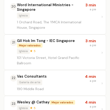
Word International Ministries -
3 min
20
Singapore
a pie
Iglesia
1 Orchard Road, The YMCA International
House, Singapore
GII Hok Im Tong - IEC Singapore
3 min
21
a pie
Mejor valorados
Iglesia
★ 5
101 Victoria Street, Hotel Grand Pacific
Ballroom
Vas Consultants
4 min
22
a pie
Galería de arte
190 Middle Road
Wesley @ Cathay
4 min
Mejor valorados
23
a pie
Iglesia
★ 5