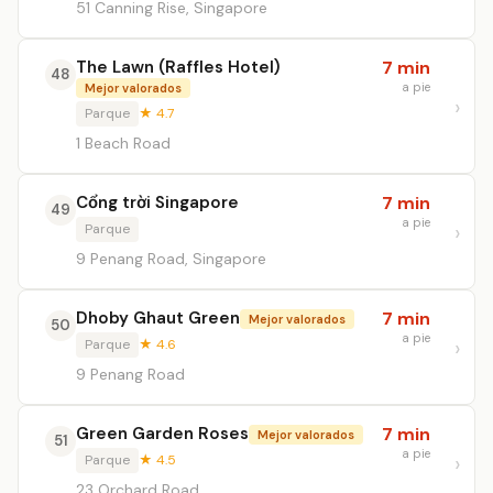
51 Canning Rise, Singapore
The Lawn (Raffles Hotel)
7 min
48
a pie
Mejor valorados
Parque
★ 4.7
1 Beach Road
Cổng trời Singapore
7 min
49
a pie
Parque
9 Penang Road, Singapore
Dhoby Ghaut Green
7 min
Mejor valorados
50
a pie
Parque
★ 4.6
9 Penang Road
Green Garden Roses
7 min
Mejor valorados
51
a pie
Parque
★ 4.5
23 Orchard Road