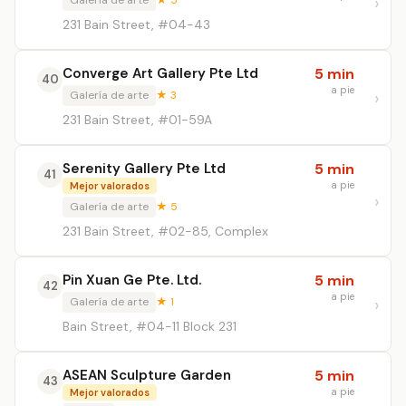
Galería de arte
★ 5
231 Bain Street, #04-43
Converge Art Gallery Pte Ltd
5 min
40
a pie
Galería de arte
★ 3
231 Bain Street, #01-59A
Serenity Gallery Pte Ltd
5 min
41
a pie
Mejor valorados
Galería de arte
★ 5
231 Bain Street, #02-85, Complex
Pin Xuan Ge Pte. Ltd.
5 min
42
a pie
Galería de arte
★ 1
Bain Street, #04-11 Block 231
ASEAN Sculpture Garden
5 min
43
a pie
Mejor valorados