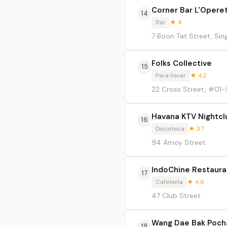
Corner Bar L'Opere
14
Bar
★ 4
7 Boon Tat Street, Si
Folks Collective
15
Para llevar
★ 4.2
22 Cross Street, #01
Havana KTV Nightcl
16
Discoteca
★ 3.7
94 Amoy Street
IndoChine Restaura
17
Cafetería
★ 4.8
47 Club Street
Wang Dae Bak Poch
18