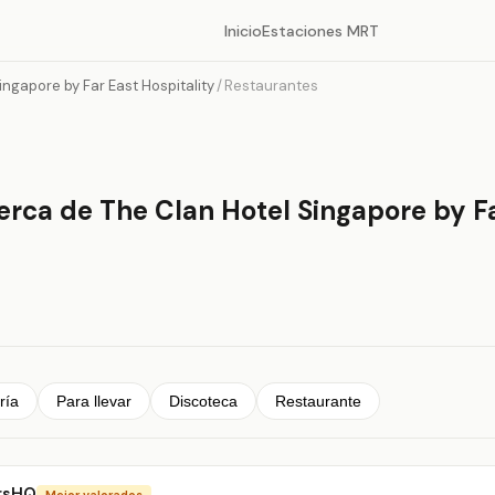
Inicio
Estaciones MRT
ingapore by Far East Hospitality
/
Restaurantes
erca de The Clan Hotel Singapore by F
ría
Para llevar
Discoteca
Restaurante
rsHQ
Mejor valorados