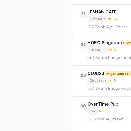
LESHAN CAFE
27
Cafetería
★ 3.4
168 Telok Ayer Street
HORO Singapore
Me
28
Discoteca
★ 5
150 South Bridge Road,
CLUB23
Mejor valorado
29
Discoteca
★ 5
150 South Bridge Roa
OverTime Pub
30
Bar
★ 3.8
30 Mosque Street