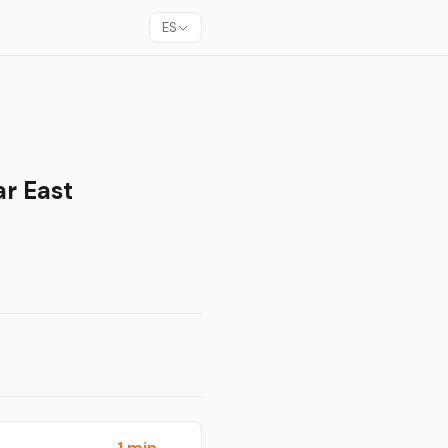
ES
ar East
1 min