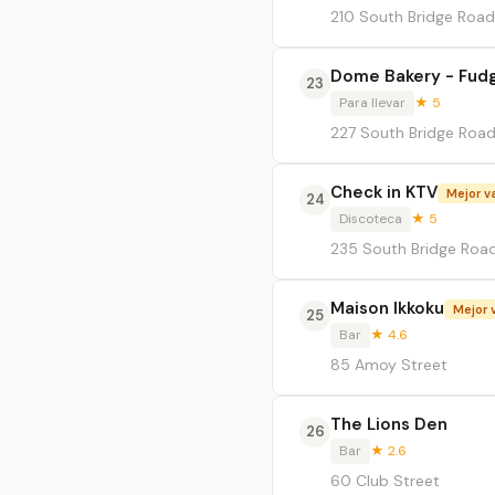
210 South Bridge Road
Dome Bakery - Fudg
23
Para llevar
★ 5
227 South Bridge Road
Check in KTV
Mejor v
24
Discoteca
★ 5
235 South Bridge Road
Maison Ikkoku
Mejor 
25
Bar
★ 4.6
85 Amoy Street
The Lions Den
26
Bar
★ 2.6
60 Club Street