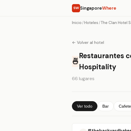
Singapore
Where
SW
Inicio
/
Hoteles
/
The Clan Hotel S
← Volver al hotel
Restaurantes c
🍜
Hospitality
66 lugares
Ver todo
Bar
Cafete
#thebackyardbake