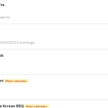
tta
ngapore
-50/51/52/53 Exchange
ub
nt
Mejor valorados
a Korean BBQ
Mejor valorados