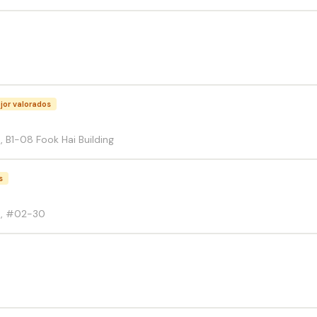
jor valorados
 B1-08 Fook Hai Building
s
d, #02-30