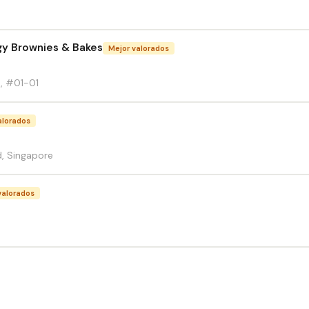
y Brownies & Bakes
Mejor valorados
, #01-01
alorados
, Singapore
valorados