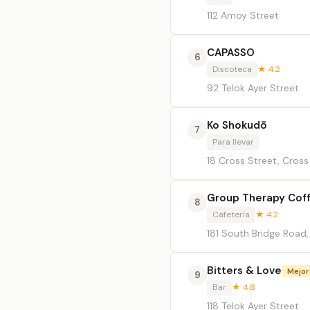
112 Amoy Street
CAPASSO
6
Discoteca
★ 4.2
92 Telok Ayer Street
Ko Shokudō
7
Para llevar
18 Cross Street, Cross
Group Therapy Coff
8
Cafetería
★ 4.2
181 South Bridge Roa
Bitters & Love
Mejor
9
Bar
★ 4.8
118 Telok Ayer Street