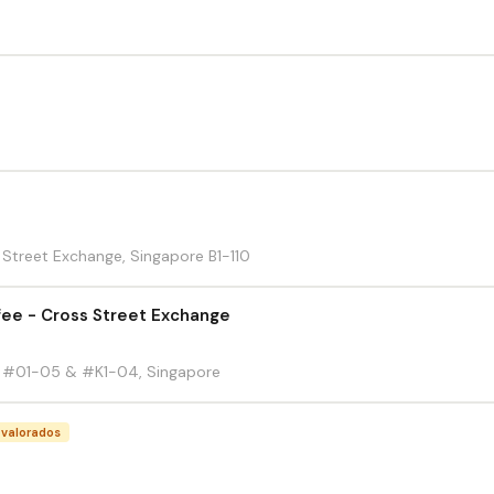
 Street Exchange, Singapore B1-110
ee - Cross Street Exchange
d, #01-05 & #K1-04, Singapore
 valorados