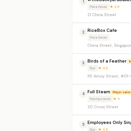
1
Para llevar
★ 4.8
21 China Street
RiceBox Cafe
2
Para llevar
China Street, Singapo
Birds of a Feather
M
3
Bar
★ 4.6
115 Amoy Street, #01-
Full Steam
Mejor valo
4
Restaurante
★ 5
20 Cross Street
Employees Only Si
5
Bar
★ 4.8