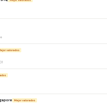
re
ejor valorados
01
rados
ngapore
Mejor valorados