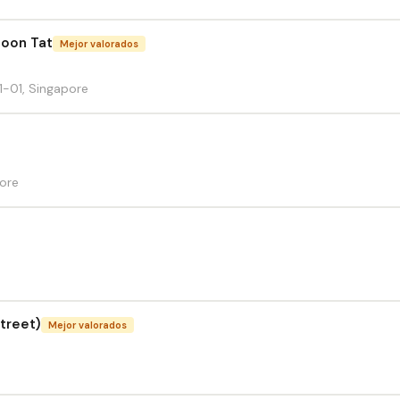
Boon Tat
Mejor valorados
1-01, Singapore
pore
treet)
Mejor valorados