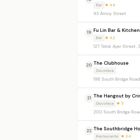
Bar
★ 4.6
93 Amoy Street
Fu Lin Bar & Kitchen
19
Bar
★ 4.2
127 Telok Ayer Street,
The Clubhouse
20
Discoteca
198 South Bridge Road,
The Hangout by Cri
21
Discoteca
★ 5
200 South Bridge Road,
The Southbridge Ho
22
Restaurante
★ 3.4