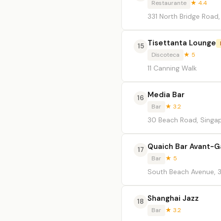
Restaurante
★ 4.4
331 North Bridge Road
Tisettanta Lounge
15
Discoteca
★ 5
11 Canning Walk
Media Bar
16
Bar
★ 3.2
30 Beach Road, Singa
Quaich Bar Avant-G
17
Bar
★ 5
South Beach Avenue, 
Shanghai Jazz
18
Bar
★ 3.2