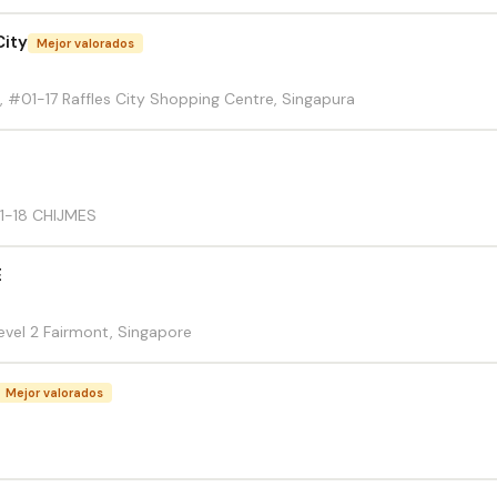
City
Mejor valorados
, #01-17 Raffles City Shopping Centre, Singapura
a
01-18 CHIJMES
E
evel 2 Fairmont, Singapore
Mejor valorados