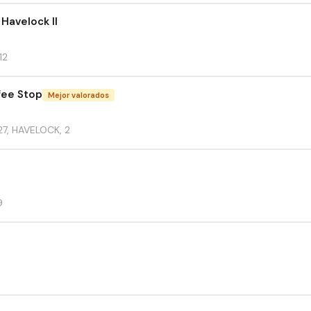
 Havelock II
12
fee Stop
Mejor valorados
27, HAVELOCK, 2
9