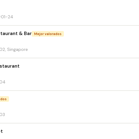
 #01-24
staurant & Bar
Mejor valorados
-02, Singapore
estaurant
-04
ados
-03
et