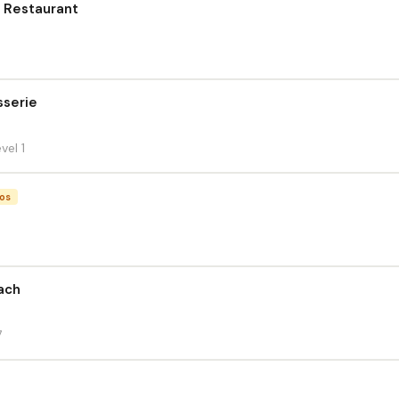
 Restaurant
sserie
vel 1
dos
ach
7