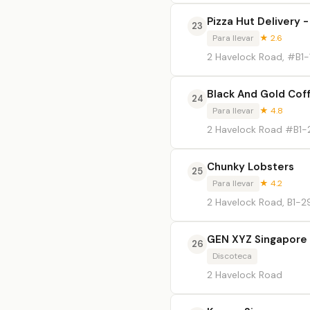
Pizza Hut Delivery -
23
Para llevar
★ 2.6
2 Havelock Road, #B1-
Black And Gold Cof
24
Para llevar
★ 4.8
2 Havelock Road #B1-
Chunky Lobsters
25
Para llevar
★ 4.2
2 Havelock Road, B1-2
GEN XYZ Singapore
26
Discoteca
2 Havelock Road