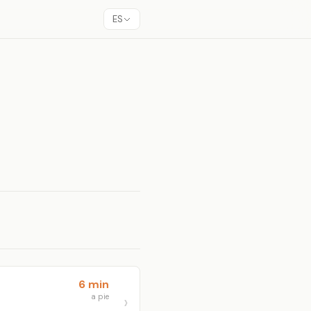
ES
6 min
a pie