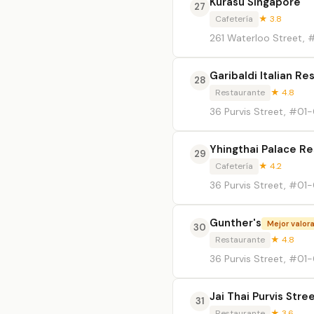
Kurasu Singapore
27
Cafetería
★ 3.8
261 Waterloo Street,
Garibaldi Italian Re
28
Restaurante
★ 4.8
36 Purvis Street, #01
Yhingthai Palace R
29
Cafetería
★ 4.2
36 Purvis Street, #01
Gunther's
Mejor valor
30
Restaurante
★ 4.8
36 Purvis Street, #01
Jai Thai Purvis Stre
31
Restaurante
★ 3.6