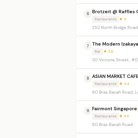
Brotzeit @ Raffles 
6
Restaurante
★ 5
252 North Bridge Road
The Modern Izakay
7
Bar
★ 3.8
30 Victoria Street, #
ASIAN MARKET CAF
8
Restaurante
★ 4.4
80 Bras Basah Road, L
Fairmont Singapore
9
Restaurante
★ 4.6
80 Bras Basah Road