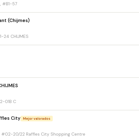
, #B1-57
ant (Chijmes)
01-24 CHIJMES
CHIJMES
02-01B C
fles City
Mejor valorados
 #02-20/22 Raffles City Shopping Centre