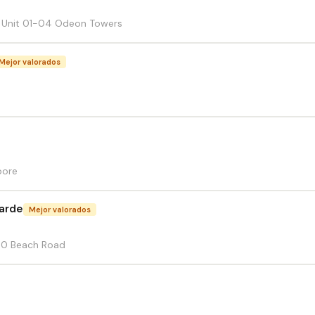
, Unit 01-04 Odeon Towers
Mejor valorados
pore
arde
Mejor valorados
30 Beach Road