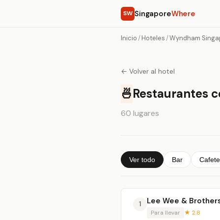
Singapore
Where
SW
Inicio
/
Hoteles
/
Wyndham Singap
← Volver al hotel
🍜
Restaurantes 
60 lugares
Ver todo
Bar
Cafete
Lee Wee & Brother
1
Para llevar
★ 2.8