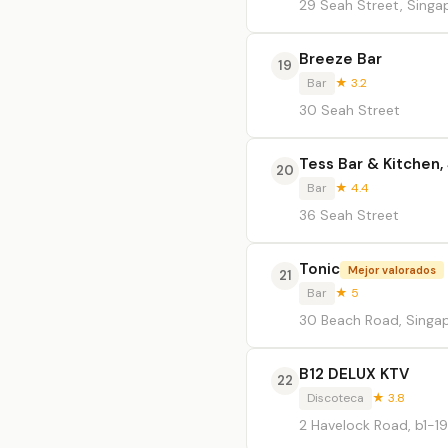
29 Seah Street, Singa
Breeze Bar
19
Bar
★ 3.2
30 Seah Street
Tess Bar & Kitchen,
20
Bar
★ 4.4
36 Seah Street
Tonic
Mejor valorados
21
Bar
★ 5
30 Beach Road, Singa
B12 DELUX KTV
22
Discoteca
★ 3.8
2 Havelock Road, b1-19