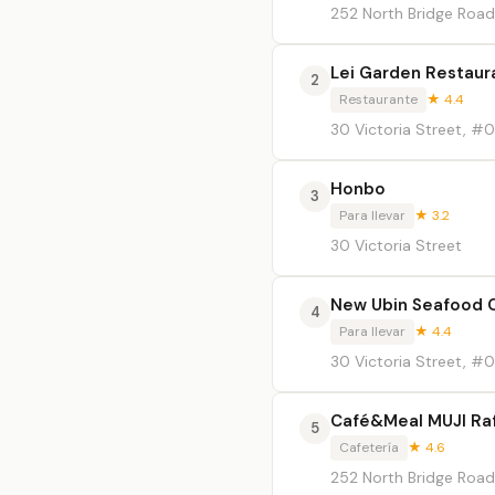
252 North Bridge Road
Lei Garden Restaur
2
Restaurante
★ 4.4
30 Victoria Street, #
Honbo
3
Para llevar
★ 3.2
30 Victoria Street
New Ubin Seafood 
4
Para llevar
★ 4.4
30 Victoria Street, #
Café&Meal MUJI Raf
5
Cafetería
★ 4.6
252 North Bridge Road