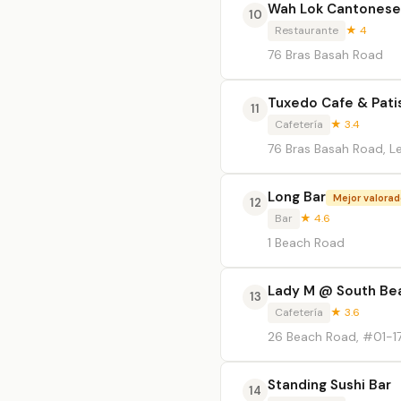
Wah Lok Cantonese
10
Restaurante
★ 4
76 Bras Basah Road
Tuxedo Cafe & Pati
11
Cafetería
★ 3.4
76 Bras Basah Road, Le
Long Bar
Mejor valora
12
Bar
★ 4.6
1 Beach Road
Lady M @ South Be
13
Cafetería
★ 3.6
26 Beach Road, #01-1
Standing Sushi Bar
14