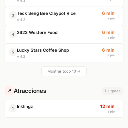
⭐ 4.3
6 min
Teck Seng Bee Claypot Rice
3
a pie
⭐ 4.2
6 min
2623 Western Food
4
a pie
6 min
Lucky Stars Coffee Shop
5
a pie
⭐ 4.2
Mostrar todo 10 →
Atracciones
📍
1 lugares
12 min
Inklingz
1
a pie