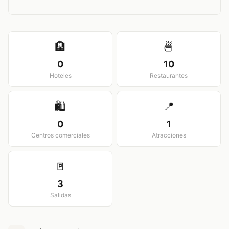
View larger map
🏨
🍜
0
10
Hoteles
Restaurantes
🛍️
📍
0
1
Centros comerciales
Atracciones
🚪
3
Salidas