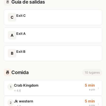
Guía de salidas
🚪
Exit C
C
Exit A
A
Exit B
B
Comida
🍜
10 lugares
5 min
Crab Kingdom
1
a pie
⭐ 4.6
5 min
Jk western
2
a pie