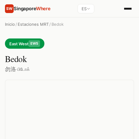
Singapore
Where
ES
SW
Inicio
/
Estaciones MRT
/
Bedok
East West
EW5
Bedok
勿洛
·
பிடோக்