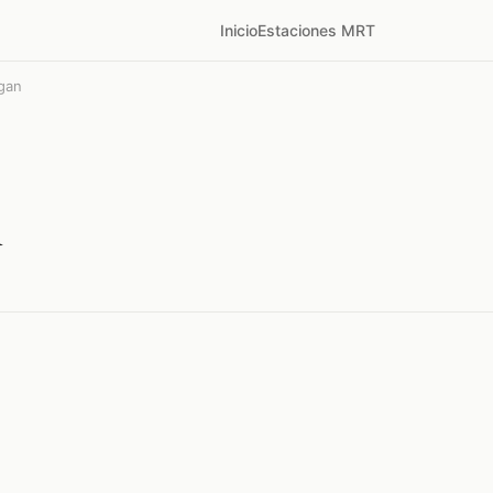
Inicio
Estaciones MRT
gan
n