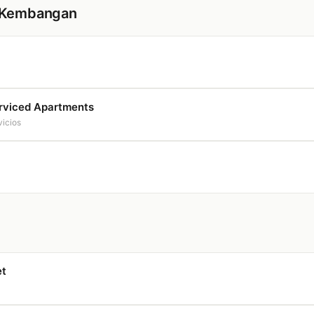
e Kembangan
erviced Apartments
vicios
et