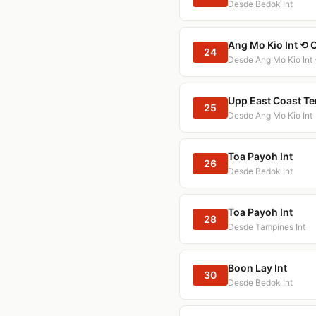
Desde Bedok Int
Ang Mo Kio Int ⟲ C
24
Desde Ang Mo Kio Int 
Upp East Coast Te
25
Desde Ang Mo Kio Int
Toa Payoh Int
26
Desde Bedok Int
Toa Payoh Int
28
Desde Tampines Int
Boon Lay Int
30
Desde Bedok Int