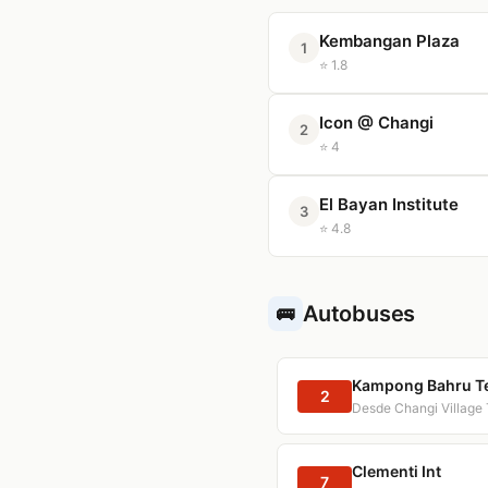
Kembangan Plaza
1
⭐ 1.8
Icon @ Changi
2
⭐ 4
El Bayan Institute
3
⭐ 4.8
Autobuses
🚌
Kampong Bahru T
2
Desde Changi Village 
Clementi Int
7