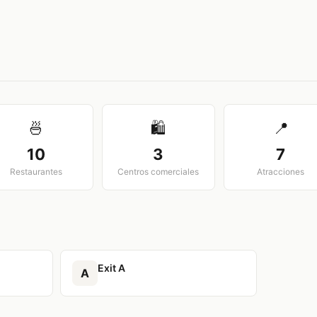
View larger map
🍜
🛍️
📍
10
3
7
Restaurantes
Centros comerciales
Atracciones
Exit A
A