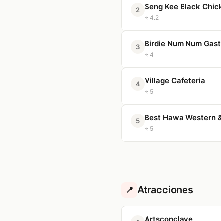
Seng Kee Black Chic
2
⭐ 4.2
Birdie Num Num Gast
3
⭐ 4
Village Cafeteria
4
⭐ 5
Best Hawa Western 
5
⭐ 5
Atracciones
📍
Artsconclave