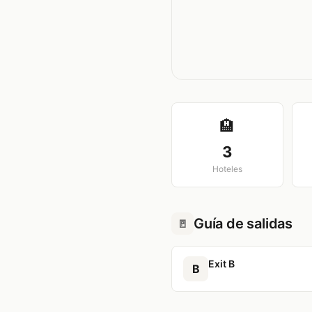
🏨
3
Hoteles
Guía de salidas
🚪
Exit B
B