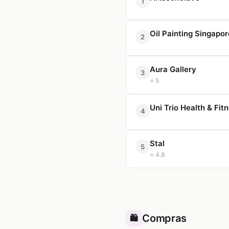
1
Oil Painting Singapor
2
Aura Gallery
3
⭐ 5
Uni Trio Health & Fit
4
Stal
5
⭐ 4.8
Compras
🛍️