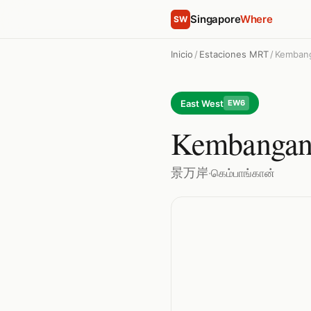
Singapore
Where
SW
Inicio
/
Estaciones MRT
/
Kemban
East West
EW6
Kembanga
景万岸
·
கெம்பாங்கான்