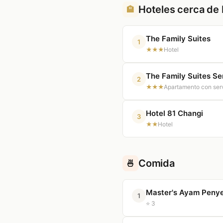
Hoteles cerca d
🏨
The Family Suites
1
★★★
Hotel
The Family Suites S
2
★★★
Apartamento con ser
Hotel 81 Changi
3
★★
Hotel
Comida
🍜
Master's Ayam Peny
1
⭐ 3