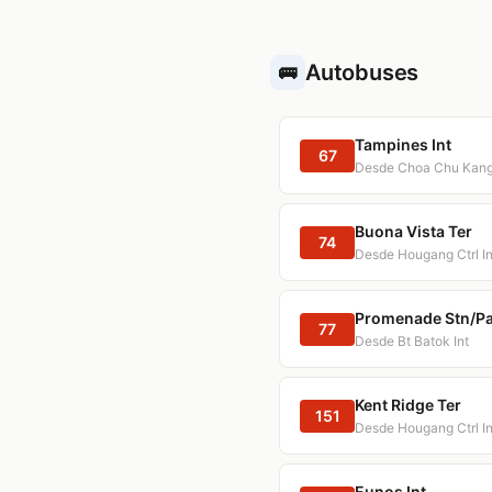
Autobuses
🚌
Tampines Int
67
Desde Choa Chu Kang
Buona Vista Ter
74
Desde Hougang Ctrl In
Promenade Stn/Pan 
77
Desde Bt Batok Int
Kent Ridge Ter
151
Desde Hougang Ctrl In
Eunos Int