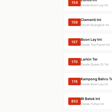
154
Desde Boon Lay Int
Clementi Int
156
Desde Buangkok Int
Boon Lay Int
157
Desde Toa Payoh Int
Larkin Ter
170
Desde Queen St Ter
Kampong Bahru T
174
Desde Boon Lay Int
Bt Batok Int
852
Desde Yishun Int