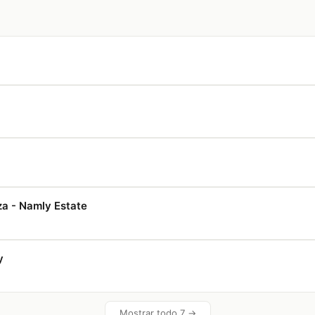
a - Namly Estate
y
Mostrar todo 7 →