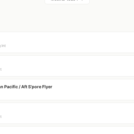
 Int
t
Pacific / Aft S'pore Flyer
t