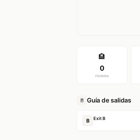
🏨
0
Hoteles
Guía de salidas
🚪
Exit B
B