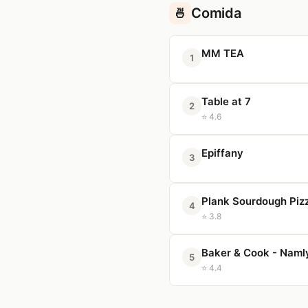
Comida
🍜
MM TEA
1
Table at 7
2
⭐ 4.6
Epiffany
3
Plank Sourdough Pizz
4
⭐ 3.8
Baker & Cook - Naml
5
⭐ 4.4