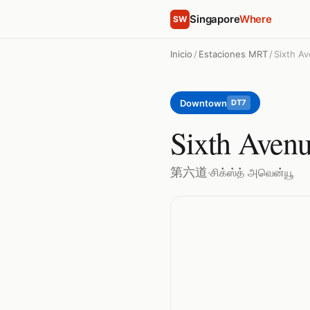
Singapore
Where
SW
Inicio
/
Estaciones MRT
/
Sixth A
Downtown
DT7
Sixth Aven
第六道
·
சிக்ஸ்த் அவென்யூ