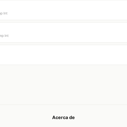
p Int
p Int
Acerca de