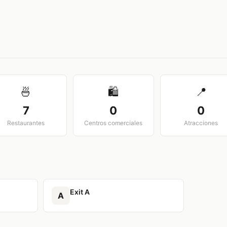
View larger map
🍜
🛍️
📍
7
0
0
Restaurantes
Centros comerciales
Atracciones
Exit A
A