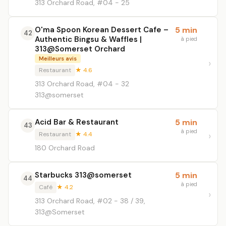
313 Orchard Road, #04 - 25
O'ma Spoon Korean Dessert Cafe –
5 min
42
Authentic Bingsu & Waffles |
à pied
313@Somerset Orchard
Meilleurs avis
Restaurant
★ 4.6
313 Orchard Road, #04 - 32
313@somerset
Acid Bar & Restaurant
5 min
43
à pied
Restaurant
★ 4.4
180 Orchard Road
Starbucks 313@somerset
5 min
44
à pied
Café
★ 4.2
313 Orchard Road, #02 - 38 / 39,
313@Somerset