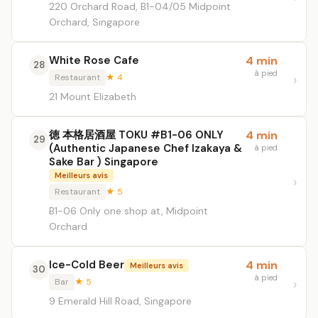
220 Orchard Road, B1-04/05 Midpoint
Orchard, Singapore
White Rose Cafe
4 min
28
à pied
Restaurant
★ 4
21 Mount Elizabeth
徳 本格居酒屋 TOKU #B1-06 ONLY
4 min
29
(Authentic Japanese Chef Izakaya &
à pied
Sake Bar ) Singapore
Meilleurs avis
Restaurant
★ 5
B1-06 Only one shop at, Midpoint
Orchard
Ice-Cold Beer
4 min
Meilleurs avis
30
à pied
Bar
★ 5
9 Emerald Hill Road, Singapore