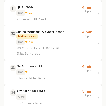
Que Pasa
4 min
31
à pied
Bar
★ 3.8
7 Emerald Hill Road
JiBiru Yakitori & Craft Beer
4 min
32
à pied
Meilleurs avis
Bar
★ 4.6
313 Orchard Road, #01 - 26
313@Somerset
No.5 Emerald Hill
4 min
33
à pied
Bar
★ 3.8
5 Emerald Hill Road
Art Kitchen Cafe
5 min
34
à pied
Café
51 Cuppage Road