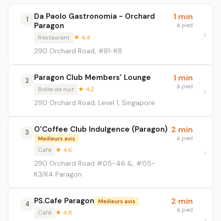
Da Paolo Gastronomia - Orchard
1 min
1
Paragon
à pied
Restaurant
★ 4.4
290 Orchard Road, #B1-K8
Paragon Club Members' Lounge
1 min
2
à pied
Boîte de nuit
★ 4.2
290 Orchard Road, Level 1, Singapore
O'Coffee Club Indulgence (Paragon)
2 min
3
à pied
Meilleurs avis
Café
★ 4.6
290 Orchard Road #05-46 &, #05-
K3/K4 Paragon
PS.Cafe Paragon
2 min
Meilleurs avis
4
à pied
Café
★ 4.8