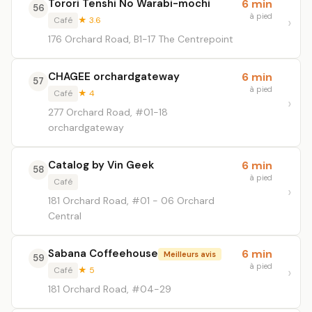
Torori Tenshi No Warabi-mochi
6 min
56
à pied
Café
★ 3.6
176 Orchard Road, B1-17 The Centrepoint
CHAGEE orchardgateway
6 min
57
à pied
Café
★ 4
277 Orchard Road, #01-18
orchardgateway
Catalog by Vin Geek
6 min
58
à pied
Café
181 Orchard Road, #01 - 06 Orchard
Central
Sabana Coffeehouse
6 min
Meilleurs avis
59
à pied
Café
★ 5
181 Orchard Road, #04-29