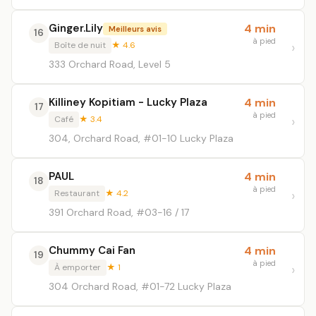
Ginger.Lily
4 min
Meilleurs avis
16
à pied
Boîte de nuit
★ 4.6
333 Orchard Road, Level 5
Killiney Kopitiam - Lucky Plaza
4 min
17
à pied
Café
★ 3.4
304, Orchard Road, #01-10 Lucky Plaza
PAUL
4 min
18
à pied
Restaurant
★ 4.2
391 Orchard Road, #03-16 / 17
Chummy Cai Fan
4 min
19
à pied
À emporter
★ 1
304 Orchard Road, #01-72 Lucky Plaza