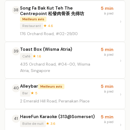
Song Fa Bak Kut Teh The
5 min
38
Centrepoint 松發肉骨茶 先得坊
à pied
Meilleurs avis
Restaurant
★ 4.6
176 Orchard Road, #02-29/30
Toast Box (Wisma Atria)
5 min
39
à pied
Café
★ 1.6
435 Orchard Road, #04-00, Wisma
Atria, Singapore
Alleybar
5 min
Meilleurs avis
40
à pied
Bar
★ 5
2 Emerald Hill Road, Peranakan Place
HaveFun Karaoke (313@Somerset)
5 min
41
à pied
Boîte de nuit
★ 3.6