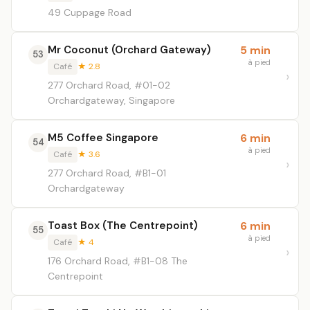
49 Cuppage Road
Mr Coconut (Orchard Gateway)
5 min
53
à pied
Café
★ 2.8
277 Orchard Road, #01-02
Orchardgateway, Singapore
M5 Coffee Singapore
6 min
54
à pied
Café
★ 3.6
277 Orchard Road, #B1-01
Orchardgateway
Toast Box (The Centrepoint)
6 min
55
à pied
Café
★ 4
176 Orchard Road, #B1-08 The
Centrepoint