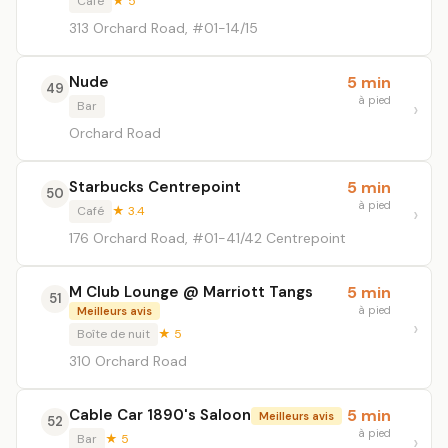
Café
★ 5
313 Orchard Road, #01-14/15
Nude
5 min
49
à pied
Bar
Orchard Road
Starbucks Centrepoint
5 min
50
à pied
Café
★ 3.4
176 Orchard Road, #01-41/42 Centrepoint
M Club Lounge @ Marriott Tangs
5 min
51
à pied
Meilleurs avis
Boîte de nuit
★ 5
310 Orchard Road
Cable Car 1890's Saloon
5 min
Meilleurs avis
52
à pied
Bar
★ 5