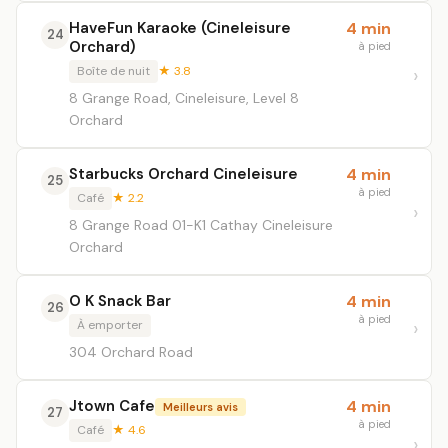
HaveFun Karaoke (Cineleisure
4 min
24
Orchard)
à pied
Boîte de nuit
★ 3.8
8 Grange Road, Cineleisure, Level 8
Orchard
Starbucks Orchard Cineleisure
4 min
25
à pied
Café
★ 2.2
8 Grange Road 01-K1 Cathay Cineleisure
Orchard
O K Snack Bar
4 min
26
à pied
À emporter
304 Orchard Road
Jtown Cafe
4 min
Meilleurs avis
27
à pied
Café
★ 4.6