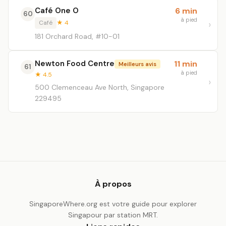
Café One O
6 min
60
à pied
Café
★ 4
181 Orchard Road, #10-01
Newton Food Centre
11 min
Meilleurs avis
61
à pied
★ 4.5
500 Clemenceau Ave North, Singapore
229495
À propos
SingaporeWhere.org est votre guide pour explorer
Singapour par station MRT.