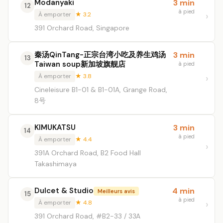
Modanyaki
3 min
12
à pied
À emporter
★ 3.2
391 Orchard Road, Singapore
秦汤QinTang-正宗台湾小吃及养生鸡汤
3 min
13
Taiwan soup新加坡旗舰店
à pied
À emporter
★ 3.8
Cineleisure B1-01 & B1-01A, Grange Road,
8号
KIMUKATSU
3 min
14
à pied
À emporter
★ 4.4
391A Orchard Road, B2 Food Hall
Takashimaya
Dulcet & Studio
4 min
Meilleurs avis
15
à pied
À emporter
★ 4.8
391 Orchard Road, #B2-33 / 33A