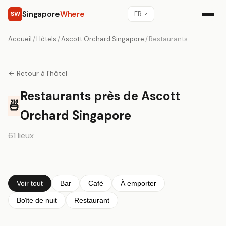
Singapore
Where
SW
FR
Accueil
/
Hôtels
/
Ascott Orchard Singapore
/
Restaurants
← Retour à l'hôtel
Restaurants près de Ascott
🍜
Orchard Singapore
61 lieux
Voir tout
Bar
Café
À emporter
Boîte de nuit
Restaurant