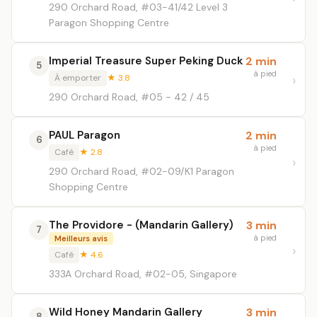
290 Orchard Road, #03-41/42 Level 3
Paragon Shopping Centre
Imperial Treasure Super Peking Duck
2 min
5
à pied
À emporter
★ 3.8
290 Orchard Road, #05 - 42 / 45
PAUL Paragon
2 min
6
à pied
Café
★ 2.8
290 Orchard Road, #02-09/K1 Paragon
Shopping Centre
The Providore - (Mandarin Gallery)
3 min
7
à pied
Meilleurs avis
Café
★ 4.6
333A Orchard Road, #02-05, Singapore
Wild Honey Mandarin Gallery
3 min
8