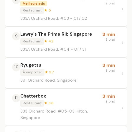
à pied
Meilleurs avis
Restaurant
★ 5
333A Orchard Road, #03 - 01 / 02
Lawry's The Prime Rib Singapore
3 min
9
à pied
Restaurant
★ 4.2
333A Orchard Road, #04 - 01 / 31
Ryugetsu
3 min
10
à pied
À emporter
★ 3.7
391 Orchard Road, Singapore
Chatterbox
3 min
11
à pied
Restaurant
★ 3.6
333 Orchard Road, #05-03 Hilton,
Singapore