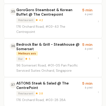
GoroGoro Steamboat & Korean
5 min
35
Buffet @ The Centrepoint
à pied
Restaurant
★ 4.2
176 Orchard Road, #03-43 The
Centrepoint
Bedrock Bar & Grill - Steakhouse @
5 min
36
Somerset
à pied
Meilleurs avis
Bar
★ 5
96 Somerset Road, #01-05 Pan Pacific
Serviced Suites Orchard, Singapore
ASTONS Steak & Salad @ The
5 min
37
CentrePoint
à pied
Restaurant
★ 3.8
176 Orchard Road, #03-28 28A