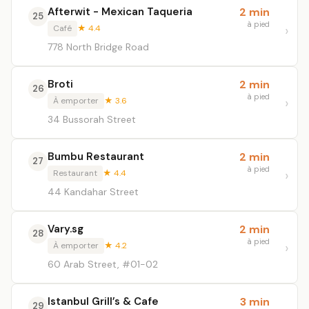
Afterwit - Mexican Taqueria
2 min
25
à pied
Café
★ 4.4
778 North Bridge Road
Broti
2 min
26
à pied
À emporter
★ 3.6
34 Bussorah Street
Bumbu Restaurant
2 min
27
à pied
Restaurant
★ 4.4
44 Kandahar Street
Vary.sg
2 min
28
à pied
À emporter
★ 4.2
60 Arab Street, #01-02
Istanbul Grill’s & Cafe
3 min
29