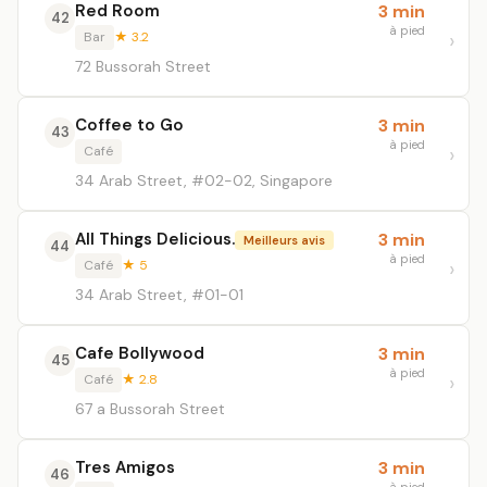
Red Room
3 min
42
à pied
Bar
★ 3.2
72 Bussorah Street
Coffee to Go
3 min
43
à pied
Café
34 Arab Street, #02-02, Singapore
All Things Delicious.
3 min
Meilleurs avis
44
à pied
Café
★ 5
34 Arab Street, #01-01
Cafe Bollywood
3 min
45
à pied
Café
★ 2.8
67 a Bussorah Street
Tres Amigos
3 min
46