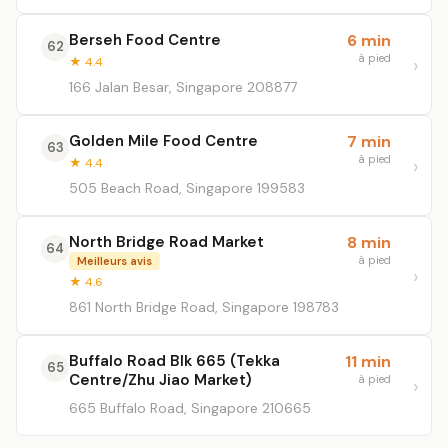
Berseh Food Centre
6 min
62
à pied
★ 4.4
166 Jalan Besar, Singapore 208877
Golden Mile Food Centre
7 min
63
à pied
★ 4.4
505 Beach Road, Singapore 199583
North Bridge Road Market
8 min
64
à pied
Meilleurs avis
★ 4.6
861 North Bridge Road, Singapore 198783
Buffalo Road Blk 665 (Tekka
11 min
65
Centre/Zhu Jiao Market)
à pied
665 Buffalo Road, Singapore 210665