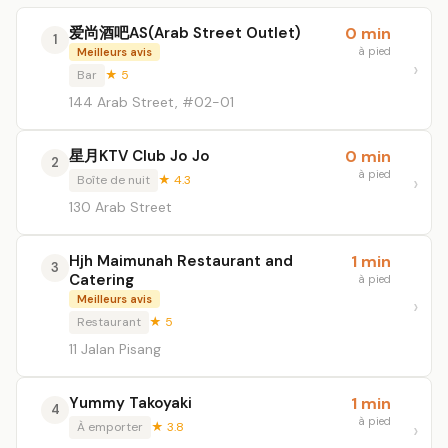
爱尚酒吧AS(Arab Street Outlet)
0 min
1
à pied
Meilleurs avis
Bar
★ 5
144 Arab Street, #02-01
星月KTV Club Jo Jo
0 min
2
à pied
Boîte de nuit
★ 4.3
130 Arab Street
Hjh Maimunah Restaurant and
1 min
3
Catering
à pied
Meilleurs avis
Restaurant
★ 5
11 Jalan Pisang
Yummy Takoyaki
1 min
4
à pied
À emporter
★ 3.8