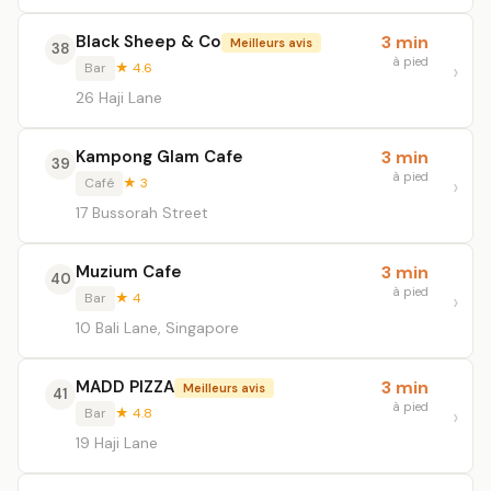
Black Sheep & Co
3 min
Meilleurs avis
38
à pied
Bar
★ 4.6
26 Haji Lane
Kampong Glam Cafe
3 min
39
à pied
Café
★ 3
17 Bussorah Street
Muzium Cafe
3 min
40
à pied
Bar
★ 4
10 Bali Lane, Singapore
MADD PIZZA
3 min
Meilleurs avis
41
à pied
Bar
★ 4.8
19 Haji Lane