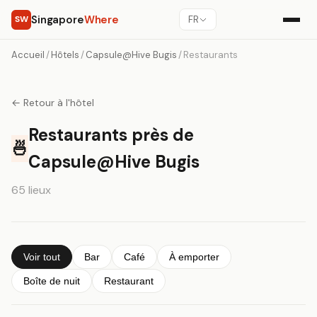
Singapore
Where
SW
FR
Accueil
/
Hôtels
/
Capsule@Hive Bugis
/
Restaurants
← Retour à l'hôtel
Restaurants près de
🍜
Capsule@Hive Bugis
65 lieux
Voir tout
Bar
Café
À emporter
Boîte de nuit
Restaurant