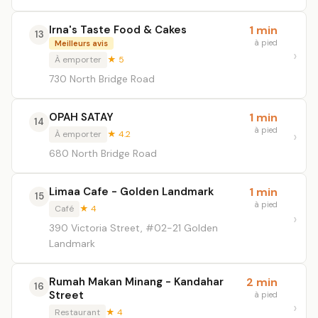
Irna's Taste Food & Cakes
1 min
13
à pied
Meilleurs avis
À emporter
★ 5
730 North Bridge Road
OPAH SATAY
1 min
14
à pied
À emporter
★ 4.2
680 North Bridge Road
Limaa Cafe - Golden Landmark
1 min
15
à pied
Café
★ 4
390 Victoria Street, #02-21 Golden
Landmark
Rumah Makan Minang - Kandahar
2 min
16
Street
à pied
Restaurant
★ 4