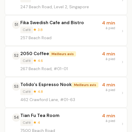
247 Beach Road, Level 2, Singapore
Fika Swedish Cafe and Bistro
4 min
51
à pied
Café
★ 3.8
257 Beach Road
2050 Coffee
4 min
Meilleurs avis
52
à pied
Café
★ 4.6
267 Beach Road, #01-01
Tolido's Espresso Nook
4 min
Meilleurs avis
53
à pied
Café
★ 4.8
462 Crawford Lane, #01-63
Tian Fu Tea Room
4 min
54
à pied
Café
★ 4
7500 Beach Road