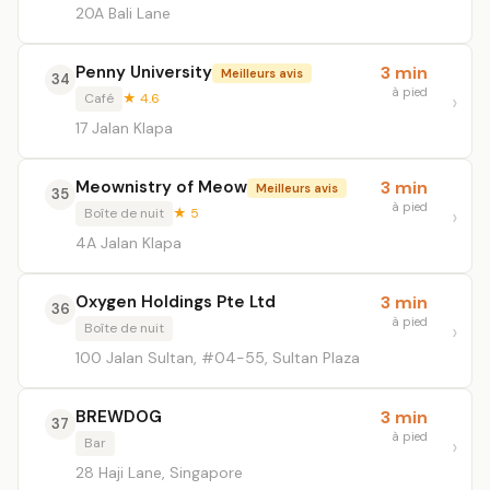
20A Bali Lane
Penny University
3 min
Meilleurs avis
34
à pied
Café
★ 4.6
17 Jalan Klapa
Meownistry of Meow
3 min
Meilleurs avis
35
à pied
Boîte de nuit
★ 5
4A Jalan Klapa
Oxygen Holdings Pte Ltd
3 min
36
à pied
Boîte de nuit
100 Jalan Sultan, #04-55, Sultan Plaza
BREWDOG
3 min
37
à pied
Bar
28 Haji Lane, Singapore