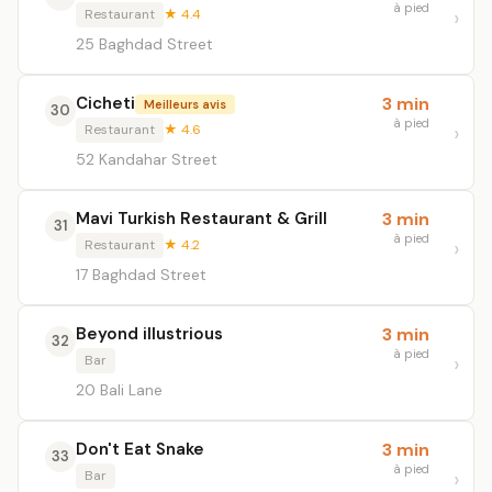
à pied
Restaurant
★ 4.4
25 Baghdad Street
Cicheti
3 min
Meilleurs avis
30
à pied
Restaurant
★ 4.6
52 Kandahar Street
Mavi Turkish Restaurant & Grill
3 min
31
à pied
Restaurant
★ 4.2
17 Baghdad Street
Beyond illustrious
3 min
32
à pied
Bar
20 Bali Lane
Don't Eat Snake
3 min
33
à pied
Bar