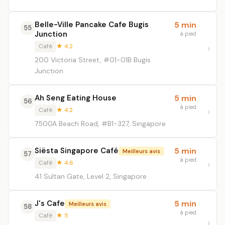
Belle-Ville Pancake Cafe Bugis
5 min
55
Junction
à pied
Café
★ 4.2
200 Victoria Street, #01-01B Bugis
Junction
Ah Seng Eating House
5 min
56
à pied
Café
★ 4.2
7500A Beach Road, #B1-327, Singapore
Siësta Singapore Café
5 min
Meilleurs avis
57
à pied
Café
★ 4.6
41 Sultan Gate, Level 2, Singapore
J's Cafe
5 min
Meilleurs avis
58
à pied
Café
★ 5