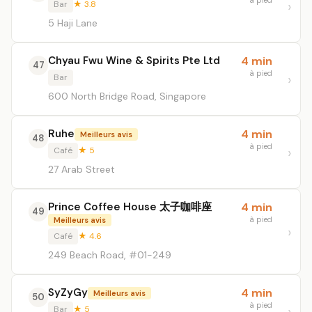
à pied
Bar
★ 3.8
5 Haji Lane
Chyau Fwu Wine & Spirits Pte Ltd
4 min
47
à pied
Bar
600 North Bridge Road, Singapore
Ruhe
4 min
Meilleurs avis
48
à pied
Café
★ 5
27 Arab Street
Prince Coffee House 太子咖啡座
4 min
49
à pied
Meilleurs avis
Café
★ 4.6
249 Beach Road, #01-249
SyZyGy
4 min
Meilleurs avis
50
à pied
Bar
★ 5