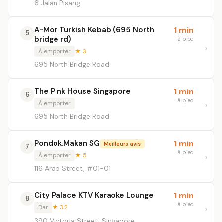
6 Jalan Pisang
A-Mor Turkish Kebab (695 North
1 min
5
bridge rd)
à pied
À emporter
★ 3
695 North Bridge Road
The Pink House Singapore
1 min
6
à pied
À emporter
695 North Bridge Road
Pondok.Makan SG
1 min
Meilleurs avis
7
à pied
À emporter
★ 5
116 Arab Street, #01-01
City Palace KTV Karaoke Lounge
1 min
8
à pied
Bar
★ 3.2
390 Victoria Street, Singapore