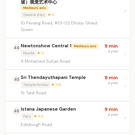
坡）视觉艺术中心
Meilleurs avis
Galerie d'art
★ 5
10 Penang Road, #01-02 Dhoby Ghaut
Green
Newtonshow Central 1
9 min
Meilleurs avis
44
à pied
Musée
★ 5
9 Mohamed Sultan Road
Sri Thendayuthapani Temple
9 min
45
à pied
Temple hindou
★ 3.8
15 Tank Road
Istana Japanese Garden
9 min
46
à pied
Parc
★ 4.2
Edinburgh Road