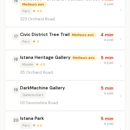
16
à pied
Meilleurs avis
Parc
★ 4.6
323 Orchard Road
Civic District Tree Trail
4 min
Meilleurs avis
17
à pied
Parc
★ 5
Istana Heritage Gallery
5 min
Meilleurs avis
18
à pied
Musée
★ 4.8
35 Orchard Road
DarkMachine Gallery
5 min
19
à pied
Galerie d'art
131 Devonshire Road
Istana Park
5 min
20
à pied
Parc
★ 4.4