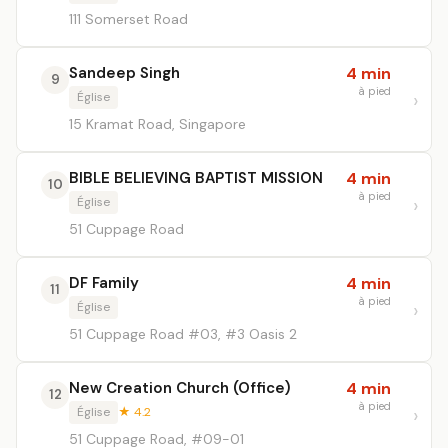
111 Somerset Road
Sandeep Singh
4 min
9
à pied
Église
15 Kramat Road, Singapore
BIBLE BELIEVING BAPTIST MISSION
4 min
10
à pied
Église
51 Cuppage Road
DF Family
4 min
11
à pied
Église
51 Cuppage Road #03, #3 Oasis 2
New Creation Church (Office)
4 min
12
à pied
Église
★ 4.2
51 Cuppage Road, #09-01