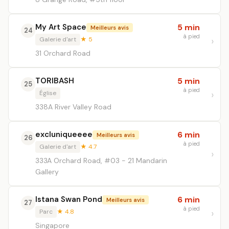
My Art Space
5 min
Meilleurs avis
24
à pied
Galerie d'art
★ 5
31 Orchard Road
TORIBASH
5 min
25
à pied
Église
338A River Valley Road
excluniqueeee
6 min
Meilleurs avis
26
à pied
Galerie d'art
★ 4.7
333A Orchard Road, #03 - 21 Mandarin
Gallery
Istana Swan Pond
6 min
Meilleurs avis
27
à pied
Parc
★ 4.8
Singapore