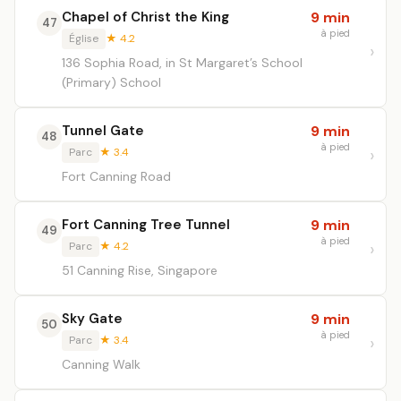
Chapel of Christ the King
9 min
47
à pied
Église
★ 4.2
136 Sophia Road, in St Margaret’s School
(Primary) School
Tunnel Gate
9 min
48
à pied
Parc
★ 3.4
Fort Canning Road
Fort Canning Tree Tunnel
9 min
49
à pied
Parc
★ 4.2
51 Canning Rise, Singapore
Sky Gate
9 min
50
à pied
Parc
★ 3.4
Canning Walk