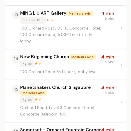
MING LIU ART Gallery
4 min
Meilleurs avis
13
à pied
Galerie d'art
★ 5
100 Orchard Road, 03-11, Concorde Hotel,
100 Orchard Road, #03-11 next to the
lobby
New Beginning Church
4 min
Meilleurs avis
14
à pied
Église
★ 5
100 Orchard Road 3rd floor (Lobby level
Planetshakers Church Singapore
4 min
15
à pied
Meilleurs avis
Église
★ 5
Orchard Road, Level 3 Concorde Hotel
Concorde Ballroom, 100
Somerset - Orchard Fountain Corner
4 min