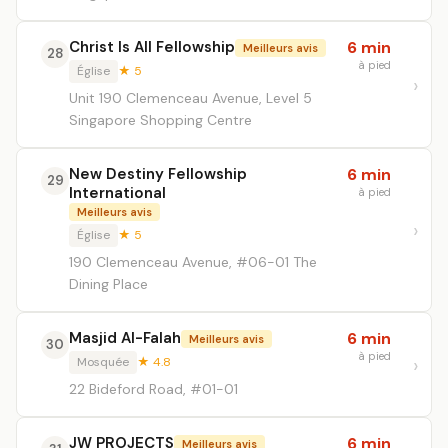
Christ Is All Fellowship
6 min
Meilleurs avis
28
à pied
Église
★ 5
Unit 190 Clemenceau Avenue, Level 5
Singapore Shopping Centre
New Destiny Fellowship
6 min
29
International
à pied
Meilleurs avis
Église
★ 5
190 Clemenceau Avenue, #06-01 The
Dining Place
Masjid Al-Falah
6 min
Meilleurs avis
30
à pied
Mosquée
★ 4.8
22 Bideford Road, #01-01
JW PROJECTS
6 min
Meilleurs avis