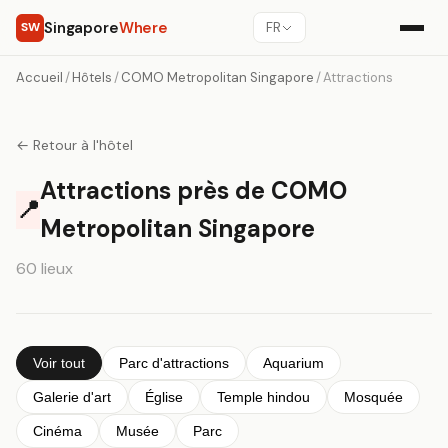
Singapore
Where
SW
FR
Accueil
/
Hôtels
/
COMO Metropolitan Singapore
/
Attractions
← Retour à l'hôtel
Attractions près de COMO
📍
Metropolitan Singapore
60 lieux
Voir tout
Parc d'attractions
Aquarium
Galerie d'art
Église
Temple hindou
Mosquée
Cinéma
Musée
Parc