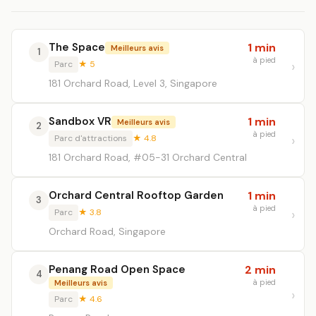
The Space
1 min
Meilleurs avis
1
à pied
Parc
★ 5
181 Orchard Road, Level 3, Singapore
Sandbox VR
1 min
Meilleurs avis
2
à pied
Parc d'attractions
★ 4.8
181 Orchard Road, #05-31 Orchard Central
Orchard Central Rooftop Garden
1 min
3
à pied
Parc
★ 3.8
Orchard Road, Singapore
Penang Road Open Space
2 min
4
à pied
Meilleurs avis
Parc
★ 4.6