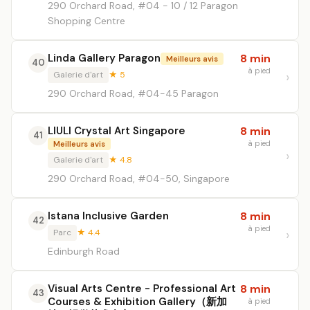
290 Orchard Road, #04 - 10 / 12 Paragon
Shopping Centre
Linda Gallery Paragon
8 min
Meilleurs avis
40
à pied
Galerie d'art
★ 5
290 Orchard Road, #04-45 Paragon
LIULI Crystal Art Singapore
8 min
41
à pied
Meilleurs avis
Galerie d'art
★ 4.8
290 Orchard Road, #04-50, Singapore
Istana Inclusive Garden
8 min
42
à pied
Parc
★ 4.4
Edinburgh Road
Visual Arts Centre - Professional Art
8 min
43
Courses & Exhibition Gallery（新加
à pied