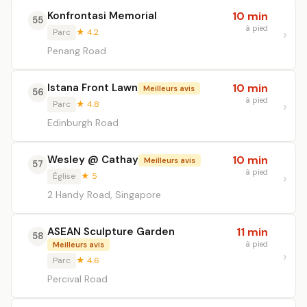
Konfrontasi Memorial
10 min
55
à pied
Parc
★ 4.2
Penang Road
Istana Front Lawn
10 min
Meilleurs avis
56
à pied
Parc
★ 4.8
Edinburgh Road
Wesley @ Cathay
10 min
Meilleurs avis
57
à pied
Église
★ 5
2 Handy Road, Singapore
ASEAN Sculpture Garden
11 min
58
à pied
Meilleurs avis
Parc
★ 4.6
Percival Road