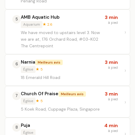
Penang Road
AMB Aquatic Hub
3 min
5
à pied
Aquarium
★ 2.6
We have moved to upstairs level 3. Now
we are at, 176 Orchard Road, #03-K02
The Centrepoint
Narnia
3 min
Meilleurs avis
6
à pied
Église
★ 5
18 Emerald Hill Road
Church Of Praise
3 min
Meilleurs avis
7
à pied
Église
★ 5
5 Koek Road, Cuppage Plaza, Singapore
Puja
4 min
8
à pied
Église