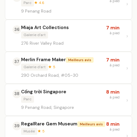
à pied
Parc
★ 4.6
9 Penang Road
Miaja Art Collections
7 min
36
à pied
Galerie d'art
276 River Valley Road
Merlin Frame Maker
7 min
Meilleurs avis
37
à pied
Galerie d'art
★ 5
290 Orchard Road, #05-30
Cổng trời Singapore
8 min
38
à pied
Parc
9 Penang Road, Singapore
RegalRare Gem Museum
8 min
Meilleurs avis
39
à pied
Musée
★ 5