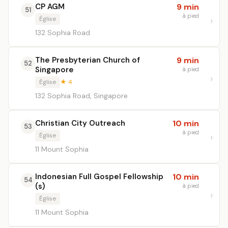
CP AGM
9 min
51
à pied
Église
132 Sophia Road
The Presbyterian Church of
9 min
52
Singapore
à pied
Église
★ 4
132 Sophia Road, Singapore
Christian City Outreach
10 min
53
à pied
Église
11 Mount Sophia
Indonesian Full Gospel Fellowship
10 min
54
(s)
à pied
Église
11 Mount Sophia