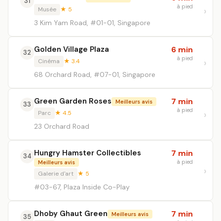
31
à pied
Musée
★ 5
3 Kim Yam Road, #01-01, Singapore
Golden Village Plaza
6 min
32
à pied
Cinéma
★ 3.4
68 Orchard Road, #07-01, Singapore
Green Garden Roses
7 min
Meilleurs avis
33
à pied
Parc
★ 4.5
23 Orchard Road
Hungry Hamster Collectibles
7 min
34
à pied
Meilleurs avis
Galerie d'art
★ 5
#03-67, Plaza Inside Co-Play
Dhoby Ghaut Green
7 min
Meilleurs avis
35