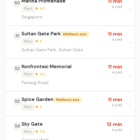
Marina Promenade
11 min
50
à pied
Parc
★ 4.3
Singapore
Sultan Gate Park
11 min
Meilleurs avis
51
à pied
Parc
★ 5
Sultan Gate Park, Sultan Gate
Konfrontasi Memorial
11 min
52
à pied
Parc
★ 4.2
Penang Road
Spice Garden
11 min
Meilleurs avis
53
à pied
Parc
★ 5
Sky Gate
12 min
54
à pied
Parc
★ 3.4