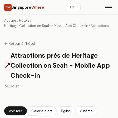
Singapore
Where
SW
FR
Accueil
/
Hôtels
/
Heritage Collection on Seah - Mobile App Check-In
/
Attractions
← Retour à l'hôtel
Attractions près de Heritage
📍
Collection on Seah - Mobile App
Check-In
56 lieux
Voir tout
Galerie d'art
Église
Cinéma