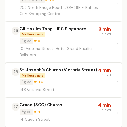
252 North Bridge Road, #01-36E F, Raffles
City Shopping Centre
GII Hok Im Tong - IEC Singapore
3 min
25
à pied
Meilleurs avis
Église
★ 5
101 Victoria Street, Hotel Grand Pacific
Ballroom
St. Joseph’s Church (Victoria Street)
4 min
26
à pied
Meilleurs avis
Église
★ 4.6
143 Victoria Street
Grace (SCC) Church
4 min
27
à pied
Église
★ 4
14 Queen Street