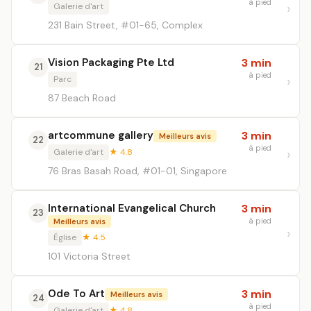
à pied
Galerie d'art
231 Bain Street, #01-65, Complex
Vision Packaging Pte Ltd
3 min
21
à pied
Parc
87 Beach Road
artcommune gallery
3 min
Meilleurs avis
22
à pied
Galerie d'art
★ 4.8
76 Bras Basah Road, #01-01, Singapore
International Evangelical Church
3 min
23
à pied
Meilleurs avis
Église
★ 4.5
101 Victoria Street
Ode To Art
3 min
Meilleurs avis
24
à pied
Galerie d'art
★ 4.8