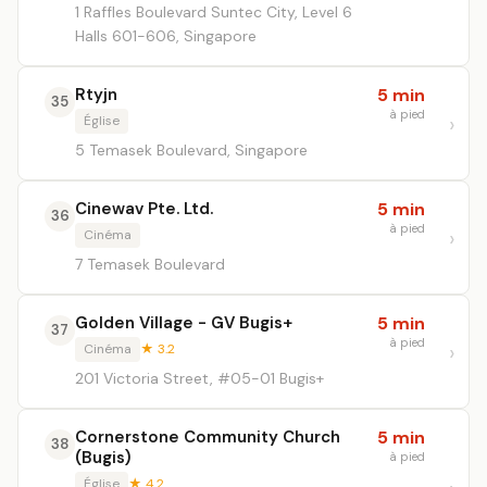
1 Raffles Boulevard Suntec City, Level 6
Halls 601-606, Singapore
Rtyjn
5 min
35
à pied
Église
5 Temasek Boulevard, Singapore
Cinewav Pte. Ltd.
5 min
36
à pied
Cinéma
7 Temasek Boulevard
Golden Village - GV Bugis+
5 min
37
à pied
Cinéma
★ 3.2
201 Victoria Street, #05-01 Bugis+
Cornerstone Community Church
5 min
38
(Bugis)
à pied
Église
★ 4.2