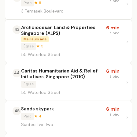
à pied
Parc
★ 5
3 Temasek Boulevard
Archdiocesan Land & Properties
6 min
43
Singapore (ALPS)
à pied
Meilleurs avis
Église
★ 5
55 Waterloo Street
Caritas Humanitarian Aid & Relief
6 min
44
Initiatives, Singapore (2010)
à pied
Église
55 Waterloo Street
Sands skypark
6 min
45
à pied
Parc
★ 4
Suntec Twr Two