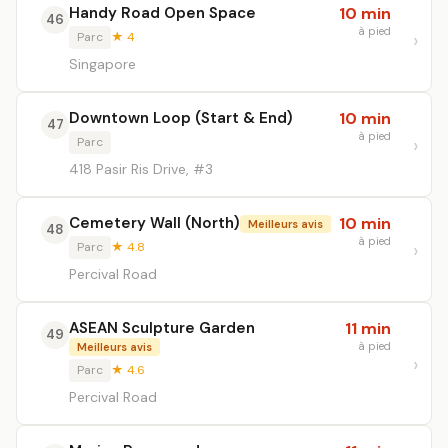
Handy Road Open Space
10 min
46
à pied
Parc
★ 4
Singapore
Downtown Loop (Start & End)
10 min
47
à pied
Parc
418 Pasir Ris Drive, #3
Cemetery Wall (North)
10 min
Meilleurs avis
48
à pied
Parc
★ 4.8
Percival Road
ASEAN Sculpture Garden
11 min
49
à pied
Meilleurs avis
Parc
★ 4.6
Percival Road