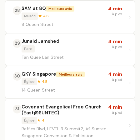
SAM at 8Q
4 min
Meilleurs avis
28
à pied
Musée
★ 4.6
8 Queen Street
Junaid Jamshed
4 min
29
à pied
Parc
Tan Quee Lan Street
GKY Singapore
4 min
Meilleurs avis
30
à pied
Église
★ 4.8
14 Queen Street
Covenant Evangelical Free Church
4 min
31
(East@SUNTEC)
à pied
Église
★ 4
Raffles Blvd, LEVEL 3 Summit2, #1 Suntec
Singapore Convention & Exhibition