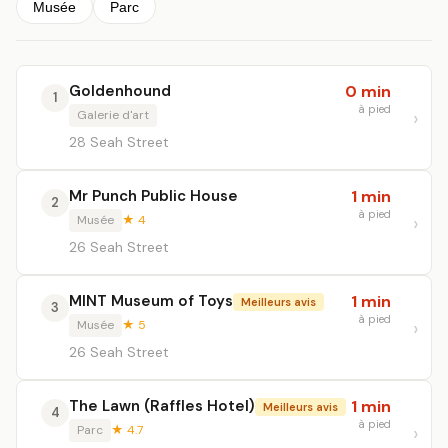
Musée
Parc
Goldenhound
0 min
1
à pied
Galerie d'art
28 Seah Street
Mr Punch Public House
1 min
2
à pied
Musée
★ 4
26 Seah Street
MINT Museum of Toys
1 min
Meilleurs avis
3
à pied
Musée
★ 5
26 Seah Street
The Lawn (Raffles Hotel)
1 min
Meilleurs avis
4
à pied
Parc
★ 4.7