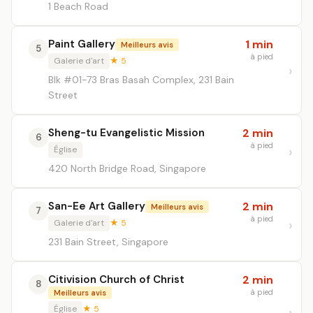
1 Beach Road
Paint Gallery
1 min
Meilleurs avis
5
à pied
Galerie d'art
★ 5
Blk #01-73 Bras Basah Complex, 231 Bain
Street
Sheng-tu Evangelistic Mission
2 min
6
à pied
Église
420 North Bridge Road, Singapore
San-Ee Art Gallery
2 min
Meilleurs avis
7
à pied
Galerie d'art
★ 5
231 Bain Street, Singapore
Citivision Church of Christ
2 min
8
à pied
Meilleurs avis
Église
★ 5