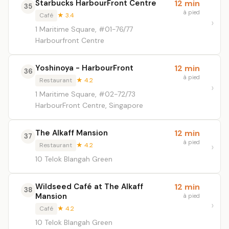
Starbucks HarbourFront Centre
12 min
35
à pied
Café
★ 3.4
1 Maritime Square, #01-76/77
Harbourfront Centre
Yoshinoya - HarbourFront
12 min
36
à pied
Restaurant
★ 4.2
1 Maritime Square, #02-72/73
HarbourFront Centre, Singapore
The Alkaff Mansion
12 min
37
à pied
Restaurant
★ 4.2
10 Telok Blangah Green
Wildseed Café at The Alkaff
12 min
38
Mansion
à pied
Café
★ 4.2
10 Telok Blangah Green