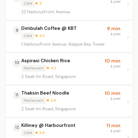
à pied
Café
★ 5
22 HarbourFront Avenue
Dimbulah Coffee @ KBT
9 min
9
à pied
Café
★ 4.2
1 HarbourFront Avenue, Keppel Bay Tower
Aspirasi Chicken Rice
10 min
10
à pied
Restaurant
★ 4.2
2 Seah Im Road, Singapore
Thaksin Beef Noodle
10 min
11
à pied
Restaurant
★ 3.8
2 Seah Im Road, Singapore
Killiney @ Harbourfront
11 min
12
à pied
Café
★ 3.8