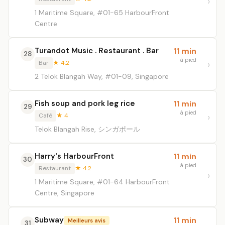
1 Maritime Square, #01-65 HarbourFront
Centre
Turandot Music . Restaurant . Bar
11 min
28
à pied
Bar
★ 4.2
2 Telok Blangah Way, #01-09, Singapore
Fish soup and pork leg rice
11 min
29
à pied
Café
★ 4
Telok Blangah Rise, シンガポール
Harry's HarbourFront
11 min
30
à pied
Restaurant
★ 4.2
1 Maritime Square, #01-64 HarbourFront
Centre, Singapore
Subway
11 min
Meilleurs avis
31