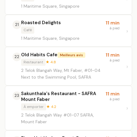
1 Maritime Square, Singapore
Roasted Delights
11 min
21
à pied
Café
1 Maritime Square, Singapore
Old Habits Cafe
11 min
Meilleurs avis
22
à pied
Restaurant
★ 4.8
2 Telok Blangah Way, Mt Faber, #01-04
Next to the Swimming Pool, SAFRA
Sakunthala's Restaurant - SAFRA
11 min
23
Mount Faber
à pied
À emporter
★ 4.2
2 Telok Blangah Way #01-07 SAFRA,
Mount Faber