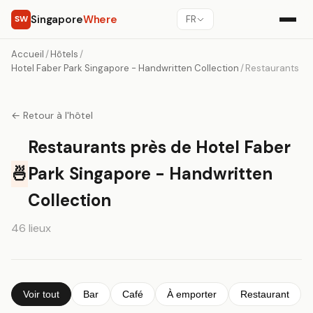
Singapore
Where
SW
FR
Accueil
/
Hôtels
/
Hotel Faber Park Singapore - Handwritten Collection
/
Restaurants
← Retour à l'hôtel
Restaurants près de Hotel Faber
🍜
Park Singapore - Handwritten
Collection
46 lieux
Voir tout
Bar
Café
À emporter
Restaurant