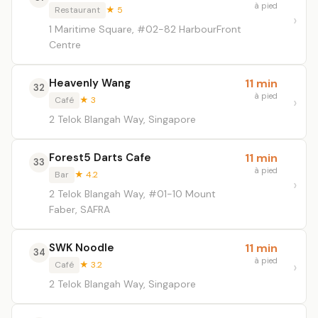
à pied
Restaurant
★ 5
1 Maritime Square, #02-82 HarbourFront
Centre
Heavenly Wang
11 min
32
à pied
Café
★ 3
2 Telok Blangah Way, Singapore
Forest5 Darts Cafe
11 min
33
à pied
Bar
★ 4.2
2 Telok Blangah Way, #01-10 Mount
Faber, SAFRA
SWK Noodle
11 min
34
à pied
Café
★ 3.2
2 Telok Blangah Way, Singapore