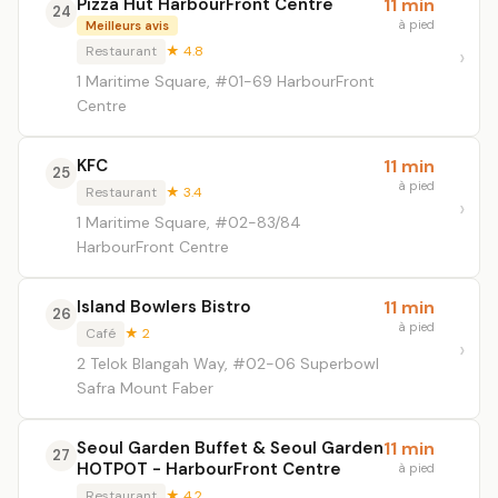
Pizza Hut HarbourFront Centre
11 min
24
à pied
Meilleurs avis
Restaurant
★ 4.8
1 Maritime Square, #01-69 HarbourFront
Centre
KFC
11 min
25
à pied
Restaurant
★ 3.4
1 Maritime Square, #02-83/84
HarbourFront Centre
Island Bowlers Bistro
11 min
26
à pied
Café
★ 2
2 Telok Blangah Way, #02-06 Superbowl
Safra Mount Faber
Seoul Garden Buffet & Seoul Garden
11 min
27
HOTPOT - HarbourFront Centre
à pied
Restaurant
★ 4.2