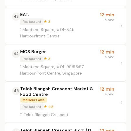
EAT.
12 min
43
à pied
Restaurant
★ 3
1 Maritime Square, #01-84b
Harbourfront Centre
MOS Burger
12 min
44
à pied
Restaurant
★ 3
1 Maritime Square, #01-95/96/97
HarbourFront Centre, Singapore
Telok Blangah Crescent Market &
12 min
45
Food Centre
à pied
Meilleurs avis
Restaurant
★ 4.8
11 Telok Blangah Crescent
Telok Blangah Crescent Blk 11 (11
12 min