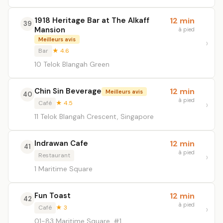
1918 Heritage Bar at The Alkaff
12 min
39
Mansion
à pied
Meilleurs avis
Bar
★ 4.6
10 Telok Blangah Green
Chin Sin Beverage
12 min
Meilleurs avis
40
à pied
Café
★ 4.5
11 Telok Blangah Crescent, Singapore
Indrawan Cafe
12 min
41
à pied
Restaurant
1 Maritime Square
Fun Toast
12 min
42
à pied
Café
★ 3
01-83 Maritime Square, #1