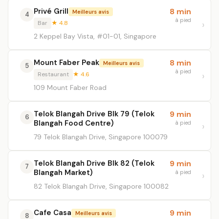
Privé Grill
8 min
Meilleurs avis
4
à pied
Bar
★ 4.8
2 Keppel Bay Vista, #01-01, Singapore
Mount Faber Peak
8 min
Meilleurs avis
5
à pied
Restaurant
★ 4.6
109 Mount Faber Road
Telok Blangah Drive Blk 79 (Telok
9 min
6
Blangah Food Centre)
à pied
79 Telok Blangah Drive, Singapore 100079
Telok Blangah Drive Blk 82 (Telok
9 min
7
Blangah Market)
à pied
82 Telok Blangah Drive, Singapore 100082
Cafe Casa
9 min
Meilleurs avis
8