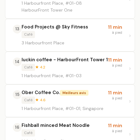
1 Harbourfront Place, #01-08
HarbourFront Tower One
Food Projects @ Sky Fitness
11 min
13
à pied
Café
3 Harbourfront Place
luckin coffee - HarbourFront Tower 1
11 min
14
à pied
Café
★ 4.2
1 Harbourfront Place, #01-03
Ober Coffee Co.
11 min
Meilleurs avis
15
à pied
Café
★ 4.6
1 Harbourfront Place, #01-01, Singapore
Fishball minced Meat Noodle
11 min
16
à pied
Café