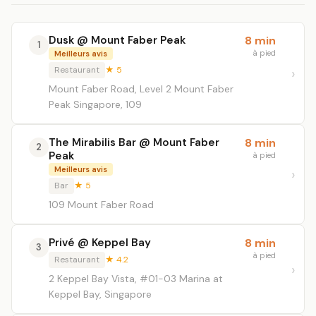
Dusk @ Mount Faber Peak
8 min
1
à pied
Meilleurs avis
Restaurant
★ 5
Mount Faber Road, Level 2 Mount Faber
Peak Singapore, 109
The Mirabilis Bar @ Mount Faber
8 min
2
Peak
à pied
Meilleurs avis
Bar
★ 5
109 Mount Faber Road
Privé @ Keppel Bay
8 min
3
à pied
Restaurant
★ 4.2
2 Keppel Bay Vista, #01-03 Marina at
Keppel Bay, Singapore