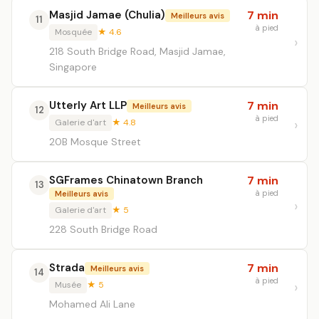
Masjid Jamae (Chulia)
7 min
Meilleurs avis
11
à pied
Mosquée
★ 4.6
218 South Bridge Road, Masjid Jamae,
Singapore
Utterly Art LLP
7 min
Meilleurs avis
12
à pied
Galerie d'art
★ 4.8
20B Mosque Street
SGFrames Chinatown Branch
7 min
13
à pied
Meilleurs avis
Galerie d'art
★ 5
228 South Bridge Road
Strada
7 min
Meilleurs avis
14
à pied
Musée
★ 5
Mohamed Ali Lane