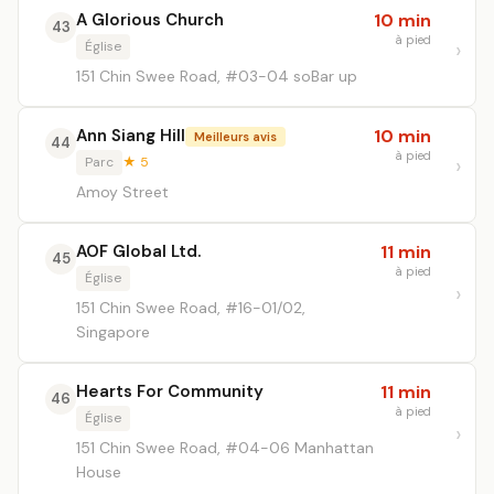
A Glorious Church
10 min
43
à pied
Église
151 Chin Swee Road, #03-04 soBar up
Ann Siang Hill
10 min
Meilleurs avis
44
à pied
Parc
★ 5
Amoy Street
AOF Global Ltd.
11 min
45
à pied
Église
151 Chin Swee Road, #16-01/02,
Singapore
Hearts For Community
11 min
46
à pied
Église
151 Chin Swee Road, #04-06 Manhattan
House