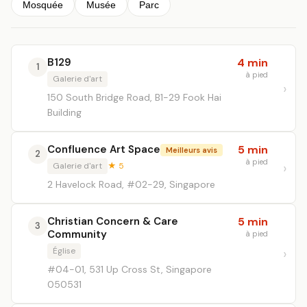
Mosquée
Musée
Parc
B129
4 min
1
à pied
Galerie d'art
150 South Bridge Road, B1-29 Fook Hai
Building
Confluence Art Space
5 min
Meilleurs avis
2
à pied
Galerie d'art
★ 5
2 Havelock Road, #02-29, Singapore
Christian Concern & Care
5 min
3
Community
à pied
Église
#04-01, 531 Up Cross St, Singapore
050531