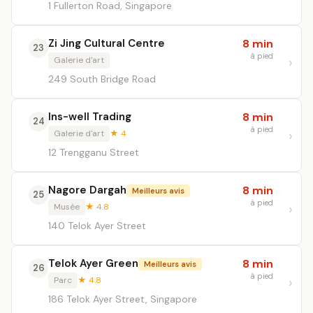
1 Fullerton Road, Singapore
Zi Jing Cultural Centre
8 min
23
à pied
Galerie d'art
249 South Bridge Road
Ins-well Trading
8 min
24
à pied
Galerie d'art
★ 4
12 Trengganu Street
Nagore Dargah
8 min
Meilleurs avis
25
à pied
Musée
★ 4.8
140 Telok Ayer Street
Telok Ayer Green
8 min
Meilleurs avis
26
à pied
Parc
★ 4.8
186 Telok Ayer Street, Singapore