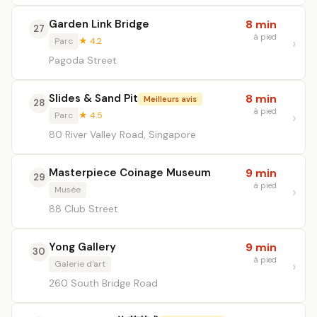
Garden Link Bridge
8 min
27
à pied
Parc
★ 4.2
Pagoda Street
Slides & Sand Pit
8 min
Meilleurs avis
28
à pied
Parc
★ 4.5
80 River Valley Road, Singapore
Masterpiece Coinage Museum
9 min
29
à pied
Musée
88 Club Street
Yong Gallery
9 min
30
à pied
Galerie d'art
260 South Bridge Road