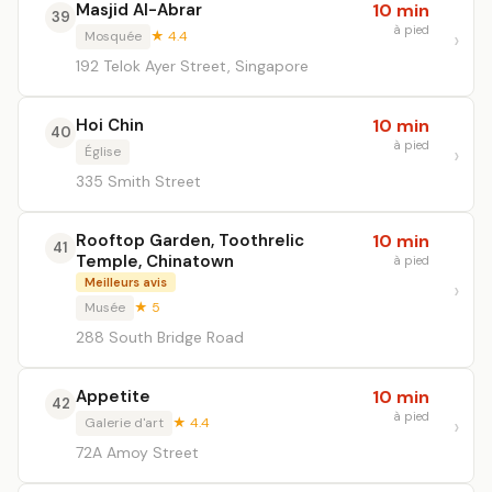
Masjid Al-Abrar
10 min
39
à pied
Mosquée
★ 4.4
192 Telok Ayer Street, Singapore
Hoi Chin
10 min
40
à pied
Église
335 Smith Street
Rooftop Garden, Toothrelic
10 min
41
Temple, Chinatown
à pied
Meilleurs avis
Musée
★ 5
288 South Bridge Road
Appetite
10 min
42
à pied
Galerie d'art
★ 4.4
72A Amoy Street