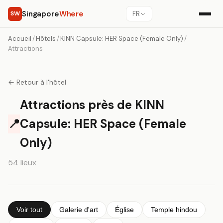
Singapore
Where
SW
FR
Accueil
/
Hôtels
/
KINN Capsule: HER Space (Female Only)
/
Attractions
← Retour à l'hôtel
Attractions près de KINN
📍
Capsule: HER Space (Female
Only)
54 lieux
Voir tout
Galerie d'art
Église
Temple hindou