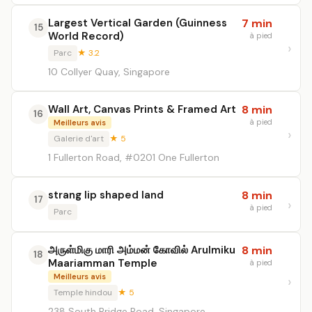
Largest Vertical Garden (Guinness
7 min
15
World Record)
à pied
Parc
★ 3.2
10 Collyer Quay, Singapore
Wall Art, Canvas Prints & Framed Art
8 min
16
à pied
Meilleurs avis
Galerie d'art
★ 5
1 Fullerton Road, #0201 One Fullerton
strang lip shaped land
8 min
17
à pied
Parc
அருள்மிகு மாரி அம்மன் கோவில் Arulmiku
8 min
18
Maariamman Temple
à pied
Meilleurs avis
Temple hindou
★ 5
238 South Bridge Road, Singapore