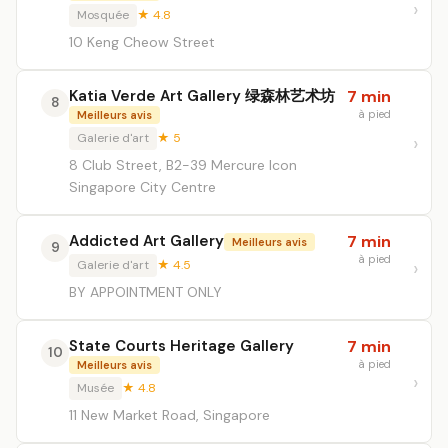
Mosquée
★ 4.8
10 Keng Cheow Street
Katia Verde Art Gallery 绿森林艺术坊
7 min
8
à pied
Meilleurs avis
Galerie d'art
★ 5
8 Club Street, B2-39 Mercure Icon
Singapore City Centre
Addicted Art Gallery
7 min
Meilleurs avis
9
à pied
Galerie d'art
★ 4.5
BY APPOINTMENT ONLY
State Courts Heritage Gallery
7 min
10
à pied
Meilleurs avis
Musée
★ 4.8
11 New Market Road, Singapore