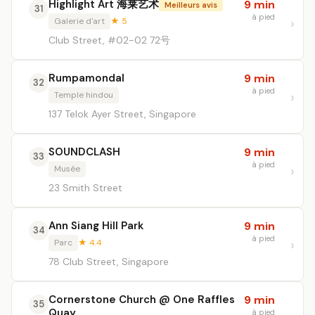
Highlight Art 海莱艺术
9 min
Meilleurs avis
31
à pied
Galerie d'art
★ 5
Club Street, #02-02 72号
Rumpamondal
9 min
32
à pied
Temple hindou
137 Telok Ayer Street, Singapore
SOUNDCLASH
9 min
33
à pied
Musée
23 Smith Street
Ann Siang Hill Park
9 min
34
à pied
Parc
★ 4.4
78 Club Street, Singapore
Cornerstone Church @ One Raffles
9 min
35
Quay
à pied