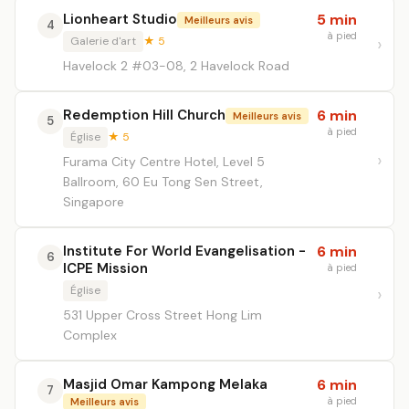
Lionheart Studio
5 min
Meilleurs avis
4
à pied
Galerie d'art
★ 5
Havelock 2 #03-08, 2 Havelock Road
Redemption Hill Church
6 min
Meilleurs avis
5
à pied
Église
★ 5
Furama City Centre Hotel, Level 5
Ballroom, 60 Eu Tong Sen Street,
Singapore
Institute For World Evangelisation -
6 min
6
ICPE Mission
à pied
Église
531 Upper Cross Street Hong Lim
Complex
Masjid Omar Kampong Melaka
6 min
7
à pied
Meilleurs avis