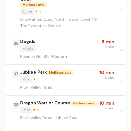
Meilleurs avis
Église
★ 5
One Raffles Quay North Tower, Level 49
The Executive Centre
Degids
9 min
36
à pied
Musée
Pecinan No .98, Western
Jubilee Park
10 min
Meilleurs avis
37
à pied
Parc
★ 5
River Valley Road
Dragon Warrior Course
10 min
Meilleurs avis
38
à pied
Parc
★ 5
River Valley Road, Jubilee Park