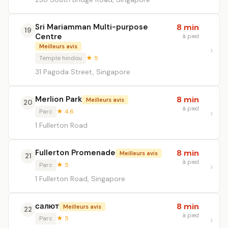
Sri Mariamman Multi-purpose
8 min
19
Centre
à pied
Meilleurs avis
Temple hindou
★ 5
31 Pagoda Street, Singapore
Merlion Park
8 min
Meilleurs avis
20
à pied
Parc
★ 4.6
1 Fullerton Road
Fullerton Promenade
8 min
Meilleurs avis
21
à pied
Parc
★ 5
1 Fullerton Road, Singapore
салют
8 min
Meilleurs avis
22
à pied
Parc
★ 5