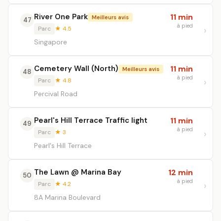
River One Park
11 min
Meilleurs avis
47
à pied
Parc
★ 4.5
Singapore
Cemetery Wall (North)
11 min
Meilleurs avis
48
à pied
Parc
★ 4.8
Percival Road
Pearl's Hill Terrace Traffic light
11 min
49
à pied
Parc
★ 3
Pearl's Hill Terrace
The Lawn @ Marina Bay
12 min
50
à pied
Parc
★ 4.2
8A Marina Boulevard