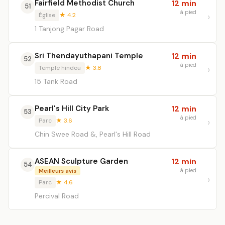
Fairfield Methodist Church
12 min
51
à pied
Église
★ 4.2
1 Tanjong Pagar Road
Sri Thendayuthapani Temple
12 min
52
à pied
Temple hindou
★ 3.8
15 Tank Road
Pearl's Hill City Park
12 min
53
à pied
Parc
★ 3.6
Chin Swee Road &, Pearl's Hill Road
ASEAN Sculpture Garden
12 min
54
à pied
Meilleurs avis
Parc
★ 4.6
Percival Road