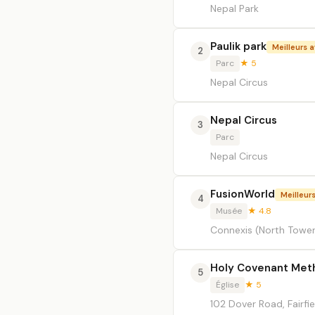
Nepal Park
Paulik park
Meilleurs a
2
Parc
★ 5
Nepal Circus
Nepal Circus
3
Parc
Nepal Circus
FusionWorld
Meilleurs
4
Musée
★ 4.8
Connexis (North Tower)
Holy Covenant Met
5
Église
★ 5
102 Dover Road, Fairf