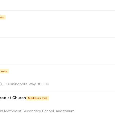
vis
 avis
,, 1 Fusionopolis Way, #13-10
hodist Church
Meilleurs avis
ield Methodist Secondary School, Auditorium