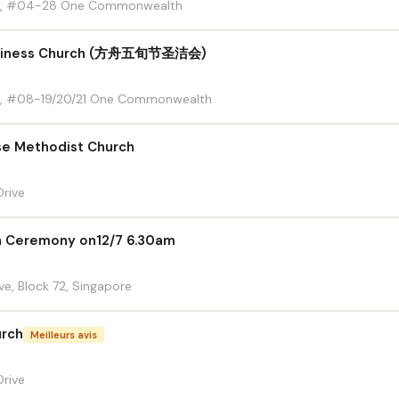
e, #04-28 One Commonwealth
Holiness Church (方舟五旬节圣洁会)
, #08-19/20/21 One Commonwealth
e Methodist Church
rive
n Ceremony on12/7 6.30am
, Block 72, Singapore
urch
Meilleurs avis
rive