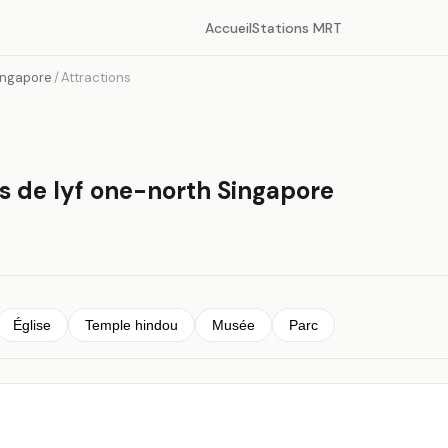
Accueil
Stations MRT
Singapore
/
Attractions
ès de lyf one-north Singapore
Église
Temple hindou
Musée
Parc