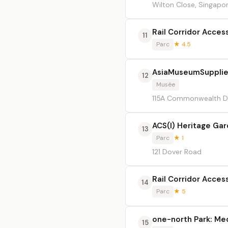
Wilton Close, Singapo
Rail Corridor Access
11
Parc
★ 4.5
AsiaMuseumSuppli
12
Musée
115A Commonwealth Dr
ACS(I) Heritage Ga
13
Parc
★ 1
121 Dover Road
Rail Corridor Acce
14
Parc
★ 5
one-north Park: Me
15