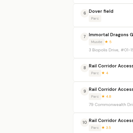
Dover field
6
Parc
Immortal Dragons 
7
Musée
★ 5
3 Biopolis Drive, #01-1
Rail Corridor Acces
8
Parc
★ 4
Rail Corridor Access
9
Parc
★ 4.8
79 Commonwealth Driv
Rail Corridor Acces
10
Parc
★ 3.5