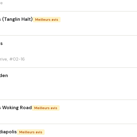
re
 (Tanglin Halt)
Meilleurs avis
es
ive, #02-16
rden
ss Woking Road
Meilleurs avis
diapolis
Meilleurs avis