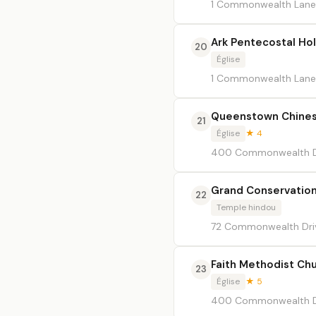
1 Commonwealth Lan
Ark Pentecostal 
20
Église
1 Commonwealth Lane
Queenstown Chines
21
Église
★ 4
400 Commonwealth D
Grand Conservatio
22
Temple hindou
72 Commonwealth Drive
Faith Methodist Ch
23
Église
★ 5
400 Commonwealth D