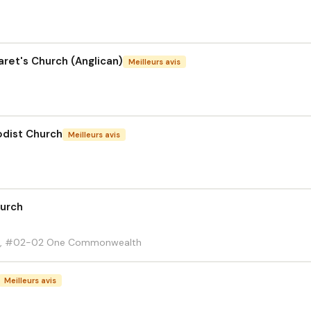
garet's Church (Anglican)
Meilleurs avis
odist Church
Meilleurs avis
urch
e, #02-02 One Commonwealth
Meilleurs avis