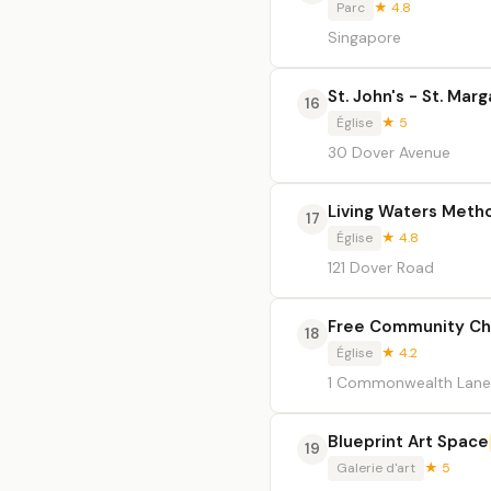
Parc
★ 4.8
Singapore
St. John's - St. Mar
16
Église
★ 5
30 Dover Avenue
Living Waters Meth
17
Église
★ 4.8
121 Dover Road
Free Community Ch
18
Église
★ 4.2
1 Commonwealth Lan
Blueprint Art Space
19
Galerie d'art
★ 5