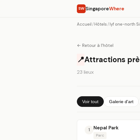
Singapore
Where
SW
Accueil
/
Hôtels
/
lyf one-north 
← Retour à l'hôtel
📍
Attractions pr
23 lieux
Voir tout
Galerie d'art
Nepal Park
1
Parc