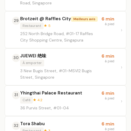
Road, Singapore
Brotzeit @ Raffles City
6 min
Meilleurs avis
29
à pied
Restaurant
★ 5
252 North Bridge Road, #01-17 Raffles
City Shopping Centre, Singapura
JUEWEI 绝味
6 min
30
à pied
À emporter
3 New Bugis Street, #01-MSVI2 Bugis
Street, Singapore
Yhingthai Palace Restaurant
6 min
31
à pied
Café
★ 4.2
36 Purvis Street, #01-04
Tora Shabu
6 min
32
à pied
Restaurant
★ 3