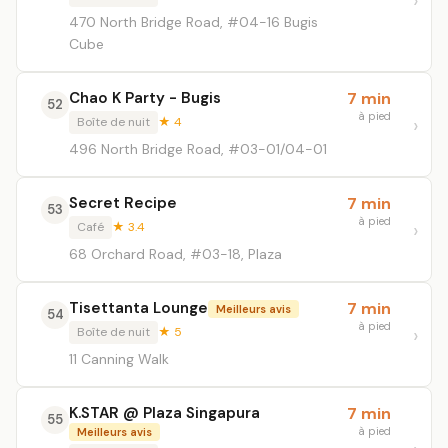
470 North Bridge Road, #04-16 Bugis
Cube
Chao K Party - Bugis
7 min
52
à pied
Boîte de nuit
★ 4
496 North Bridge Road, #03-01/04-01
Secret Recipe
7 min
53
à pied
Café
★ 3.4
68 Orchard Road, #03-18, Plaza
Tisettanta Lounge
7 min
Meilleurs avis
54
à pied
Boîte de nuit
★ 5
11 Canning Walk
K.STAR @ Plaza Singapura
7 min
55
à pied
Meilleurs avis