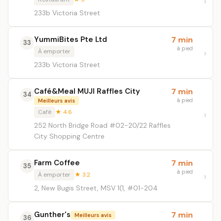
233b Victoria Street
YummiBites Pte Ltd
7 min
33
à pied
À emporter
233b Victoria Street
Café&Meal MUJI Raffles City
7 min
34
à pied
Meilleurs avis
Café
★ 4.6
252 North Bridge Road #02-20/22 Raffles
City Shopping Centre
Farm Coffee
7 min
35
à pied
À emporter
★ 3.2
2, New Bugis Street, MSV 1(1, #01-204
Gunther's
7 min
Meilleurs avis
36