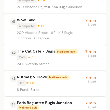
À emporter
★ 2.4
200 Victoria St, #B1-K5A Bugis Junction
Wow Tako
7 min
41
à pied
À emporter
★ 1.2
200 Victoria Street, #B1-K13 Bugis
Junction, Singapore
The Cat Cafe - Bugis
7 min
Meilleurs avis
42
à pied
Café
★ 5
241B Victoria Street
Nutmeg & Clove
7 min
Meilleurs avis
43
à pied
Bar
★ 4.6
8 Purvis Street
Paris Baguette Bugis Junction
7 min
44
à pied
Meilleurs avis