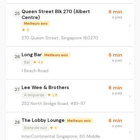
Queen Street Blk 270 (Albert
6 min
25
Centre)
à pied
Meilleurs avis
★ 5
270 Queen Street, Singapore 180270
Long Bar
6 min
Meilleurs avis
26
à pied
Bar
★ 4.6
1 Beach Road
Lee Wee & Brothers
6 min
27
à pied
À emporter
★ 2.8
252 North Bridge Road, #B1-57
The Lobby Lounge
6 min
Meilleurs avis
28
à pied
Boîte de nuit
★ 5
InterContinental Singapore, 80 Middle