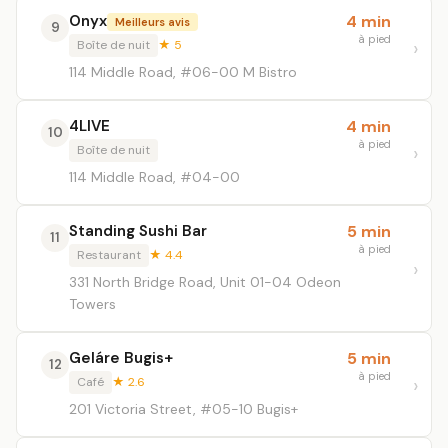
Onyx
4 min
Meilleurs avis
9
à pied
Boîte de nuit
★ 5
114 Middle Road, #06-00 M Bistro
4LIVE
4 min
10
à pied
Boîte de nuit
114 Middle Road, #04-00
Standing Sushi Bar
5 min
11
à pied
Restaurant
★ 4.4
331 North Bridge Road, Unit 01-04 Odeon
Towers
Geláre Bugis+
5 min
12
à pied
Café
★ 2.6
201 Victoria Street, #05-10 Bugis+