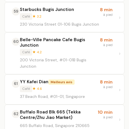
Starbucks Bugis Junction
8 min
59
à pied
Café
★ 3.2
230 Victoria Street 01-106 Bugis Junction
Belle-Ville Pancake Cafe Bugis
8 min
60
Junction
à pied
Café
★ 4.2
200 Victoria Street, #01-01B Bugis
Junction
YY Kafei Dian
8 min
Meilleurs avis
61
à pied
Café
★ 4.6
37 Beach Road, #01-01, Singapore
Buffalo Road Blk 665 (Tekka
10 min
62
Centre/Zhu Jiao Market)
à pied
665 Buffalo Road, Singapore 210665