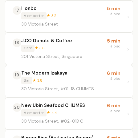
Honbo
5 min
17
à pied
À emporter
★ 3.2
30 Victoria Street
J.CO Donuts & Coffee
5 min
18
à pied
Café
★ 3.6
201 Victoria Street, Singapore
The Modern Izakaya
6 min
19
à pied
Bar
★ 3.8
30 Victoria Street, #01-18 CHIJMES
New Ubin Seafood CHIJMES
6 min
20
à pied
À emporter
★ 4.4
30 Victoria Street, #02-01B C
Burger King (Burlington Square)
6 min