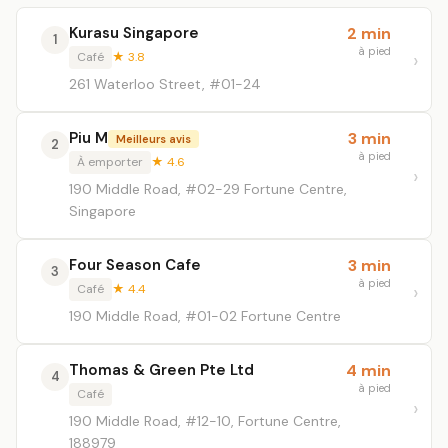
Kurasu Singapore
2 min
1
à pied
Café
★ 3.8
261 Waterloo Street, #01-24
Piu M
3 min
Meilleurs avis
2
à pied
À emporter
★ 4.6
190 Middle Road, #02-29 Fortune Centre,
Singapore
Four Season Cafe
3 min
3
à pied
Café
★ 4.4
190 Middle Road, #01-02 Fortune Centre
Thomas & Green Pte Ltd
4 min
4
à pied
Café
190 Middle Road, #12-10, Fortune Centre,
188979