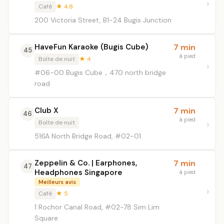
Café
★ 4.8
200 Victoria Street, B1-24 Bugis Junction
HaveFun Karaoke (Bugis Cube)
7 min
45
à pied
Boîte de nuit
★ 4
#06-00 Bugis Cube，470 north bridge
road
Club X
7 min
46
à pied
Boîte de nuit
516A North Bridge Road, #02-01
Zeppelin & Co. | Earphones,
7 min
47
Headphones Singapore
à pied
Meilleurs avis
Café
★ 5
1 Rochor Canal Road, #02-78 Sim Lim
Square