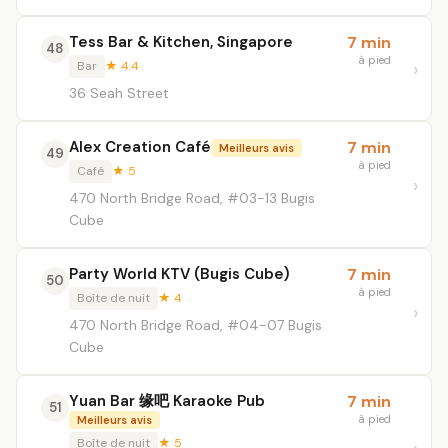
Tess Bar & Kitchen, Singapore
7 min
48
à pied
Bar
★ 4.4
36 Seah Street
Alex Creation Café
7 min
Meilleurs avis
49
à pied
Café
★ 5
470 North Bridge Road, #03-13 Bugis
Cube
Party World KTV (Bugis Cube)
7 min
50
à pied
Boîte de nuit
★ 4
470 North Bridge Road, #04-07 Bugis
Cube
Yuan Bar 缘吧 Karaoke Pub
7 min
51
à pied
Meilleurs avis
Boîte de nuit
★ 5