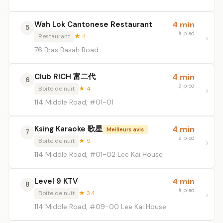
Wah Lok Cantonese Restaurant
4 min
5
à pied
Restaurant
★ 4
76 Bras Basah Road
Club RICH 富二代
4 min
6
à pied
Boîte de nuit
★ 4
114 Middle Road, #01-01
Ksing Karaoke 歌星
4 min
Meilleurs avis
7
à pied
Boîte de nuit
★ 5
114 Middle Road, #01-02 Lee Kai House
Level 9 KTV
4 min
8
à pied
Boîte de nuit
★ 3.4
114 Middle Road, #09-00 Lee Kai House