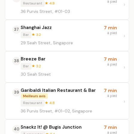
à pied
Restaurant
★ 4.8
36 Purvis Street, #01-03
Shanghai Jazz
7 min
37
à pied
Bar
★ 3.2
29 Seah Street, Singapore
Breeze Bar
7 min
38
à pied
Bar
★ 3.2
30 Seah Street
Garibaldi Italian Restaurant & Bar
7 min
39
à pied
Meilleurs avis
Restaurant
★ 4.8
36 Purvis Street, #01-02, Singapore
Snackz It! @ Bugis Junction
7 min
40
à pied