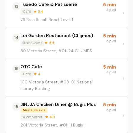
Tuxedo Cafe & Patisserie
5 min
13
à pied
Café
★ 3.4
76 Bras Basah Road, Level 1
Lei Garden Restaurant (Chijmes)
5 min
14
à pied
Restaurant
★ 4.4
30 Victoria Street, #01-24 CHIJMES
OTC Cafe
5 min
15
à pied
Café
★ 4
100 Victoria Street, #03-01 National
Library Building
JINJJA Chicken Diner @ Bugis Plus
5 min
16
à pied
Meilleurs avis
À emporter
★ 4.8
201 Victoria Street, #01-11 Bugis+