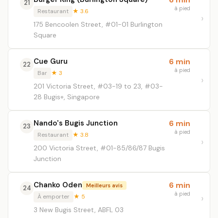
21
à pied
Restaurant
★ 3.6
175 Bencoolen Street, #01-01 Burlington
Square
Cue Guru
6 min
22
à pied
Bar
★ 3
201 Victoria Street, #03-19 to 23, #03-
28 Bugis+, Singapore
Nando's Bugis Junction
6 min
23
à pied
Restaurant
★ 3.8
200 Victoria Street, #01-85/86/87 Bugis
Junction
Chanko Oden
6 min
Meilleurs avis
24
à pied
À emporter
★ 5
3 New Bugis Street, ABFL 03