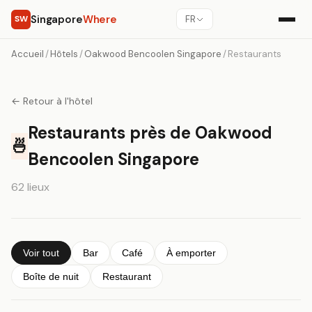
Singapore
Where
SW
FR
Accueil
/
Hôtels
/
Oakwood Bencoolen Singapore
/
Restaurants
← Retour à l'hôtel
Restaurants près de Oakwood
🍜
Bencoolen Singapore
62 lieux
Voir tout
Bar
Café
À emporter
Boîte de nuit
Restaurant