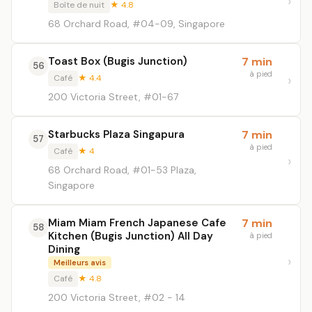
Boîte de nuit
★ 4.8
68 Orchard Road, #04-09, Singapore
Toast Box (Bugis Junction)
7 min
56
à pied
Café
★ 4.4
200 Victoria Street, #01-67
Starbucks Plaza Singapura
7 min
57
à pied
Café
★ 4
68 Orchard Road, #01-53 Plaza,
Singapore
Miam Miam French Japanese Cafe
7 min
58
Kitchen (Bugis Junction) All Day
à pied
Dining
Meilleurs avis
Café
★ 4.8
200 Victoria Street, #02 - 14