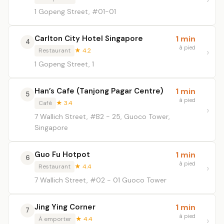
1 Gopeng Street, #01-01
Carlton City Hotel Singapore
1 min
4
à pied
Restaurant
★ 4.2
1 Gopeng Street, 1
Han’s Cafe (Tanjong Pagar Centre)
1 min
5
à pied
Café
★ 3.4
7 Wallich Street, #B2 - 25, Guoco Tower,
Singapore
Guo Fu Hotpot
1 min
6
à pied
Restaurant
★ 4.4
7 Wallich Street, #02 - 01 Guoco Tower
Jing Ying Corner
1 min
7
à pied
À emporter
★ 4.4