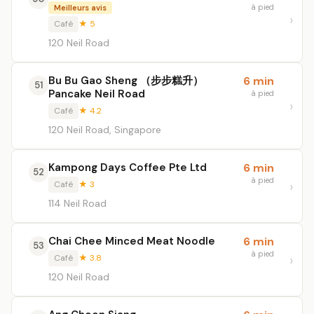
à pied
Meilleurs avis
Café
★ 5
120 Neil Road
Bu Bu Gao Sheng （步步糕升）
6 min
51
Pancake Neil Road
à pied
Café
★ 4.2
120 Neil Road, Singapore
Kampong Days Coffee Pte Ltd
6 min
52
à pied
Café
★ 3
114 Neil Road
Chai Chee Minced Meat Noodle
6 min
53
à pied
Café
★ 3.8
120 Neil Road