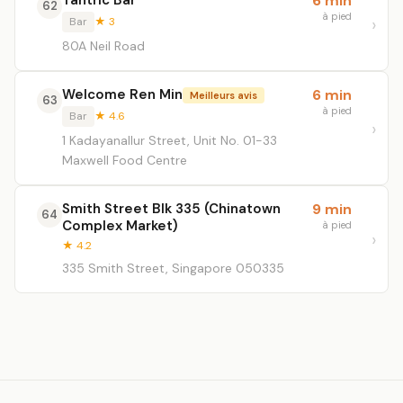
Tantric Bar
6 min
62
à pied
Bar
★ 3
80A Neil Road
Welcome Ren Min
6 min
Meilleurs avis
63
à pied
Bar
★ 4.6
1 Kadayanallur Street, Unit No. 01-33
Maxwell Food Centre
Smith Street Blk 335 (Chinatown
9 min
64
Complex Market)
à pied
★ 4.2
335 Smith Street, Singapore 050335