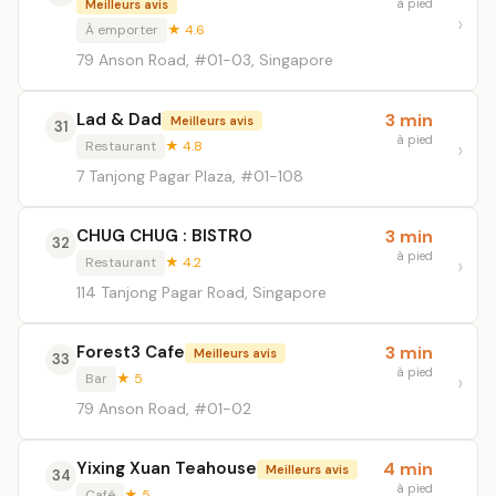
à pied
Meilleurs avis
À emporter
★ 4.6
79 Anson Road, #01-03, Singapore
Lad & Dad
3 min
Meilleurs avis
31
à pied
Restaurant
★ 4.8
7 Tanjong Pagar Plaza, #01-108
CHUG CHUG : BISTRO
3 min
32
à pied
Restaurant
★ 4.2
114 Tanjong Pagar Road, Singapore
Forest3 Cafe
3 min
Meilleurs avis
33
à pied
Bar
★ 5
79 Anson Road, #01-02
Yixing Xuan Teahouse
4 min
Meilleurs avis
34
à pied
Café
★ 5