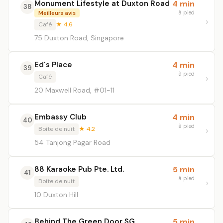
Monument Lifestyle at Duxton Road
4 min
38
à pied
Meilleurs avis
Café
★ 4.6
75 Duxton Road, Singapore
Ed's Place
4 min
39
à pied
Café
20 Maxwell Road, #01-11
Embassy Club
4 min
40
à pied
Boîte de nuit
★ 4.2
54 Tanjong Pagar Road
88 Karaoke Pub Pte. Ltd.
5 min
41
à pied
Boîte de nuit
10 Duxton Hill
Behind The Green Door SG
5 min