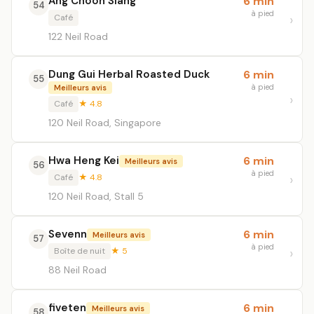
Ang Choon Siang
6 min
54
à pied
Café
122 Neil Road
Dung Gui Herbal Roasted Duck
6 min
55
à pied
Meilleurs avis
Café
★ 4.8
120 Neil Road, Singapore
Hwa Heng Kei
6 min
Meilleurs avis
56
à pied
Café
★ 4.8
120 Neil Road, Stall 5
Sevenn
6 min
Meilleurs avis
57
à pied
Boîte de nuit
★ 5
88 Neil Road
fiveten
6 min
Meilleurs avis
58