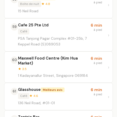
à pied
Boîte de nuit
★ 4.8
15 Neil Road
Cafe 25 Pte Ltd
6 min
59
à pied
Café
PSA Tanjong Pagar Complex #01-25b, 7
Keppel Road (S)089053
Maxwell Food Centre (Kim Hua
6 min
60
Market)
à pied
★ 3.5
1 Kadayanallur Street, Singapore 069184
Glasshouse
6 min
Meilleurs avis
61
à pied
Café
★ 4.6
136 Neil Road, #01-01