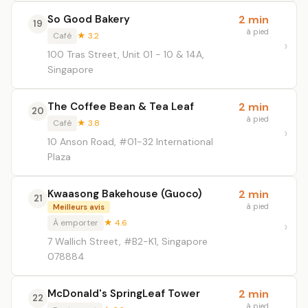
So Good Bakery
2 min
19
à pied
Café
★ 3.2
100 Tras Street, Unit 01 - 10 & 14A,
Singapore
The Coffee Bean & Tea Leaf
2 min
20
à pied
Café
★ 3.8
10 Anson Road, #01-32 International
Plaza
Kwaasong Bakehouse (Guoco)
2 min
21
à pied
Meilleurs avis
À emporter
★ 4.6
7 Wallich Street, #B2-K1, Singapore
078884
McDonald's SpringLeaf Tower
2 min
22
à pied