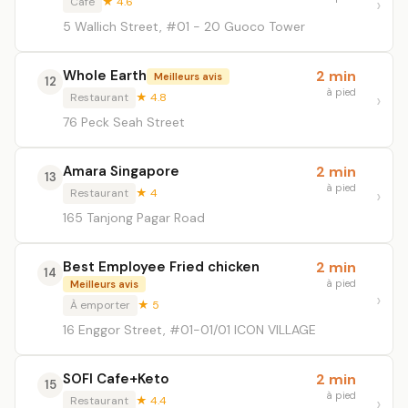
Café
★ 4.6
5 Wallich Street, #01 - 20 Guoco Tower
Whole Earth
2 min
Meilleurs avis
12
à pied
Restaurant
★ 4.8
76 Peck Seah Street
Amara Singapore
2 min
13
à pied
Restaurant
★ 4
165 Tanjong Pagar Road
Best Employee Fried chicken
2 min
14
à pied
Meilleurs avis
À emporter
★ 5
16 Enggor Street, #01-01/01 ICON VILLAGE
SOFI Cafe+Keto
2 min
15
à pied
Restaurant
★ 4.4