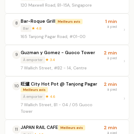
120 Maxwell Road, B1-15A, Singapore
Bar-Roque Grill
1 min
Meilleurs avis
8
à pied
Bar
★ 4.8
165 Tanjong Pagar Road, #01-00
Guzman y Gomez - Guoco Tower
2 min
9
à pied
À emporter
★ 3.4
7 Wallich Street, #B2 - 14, Centre
旺爐 City Hot Pot @ Tanjong Pagar
2 min
10
à pied
Meilleurs avis
À emporter
★ 4.6
7 Wallich Street, B1 - 04 / 05 Guoco
Tower
JAPAN RAIL CAFE
2 min
Meilleurs avis
11
à pied