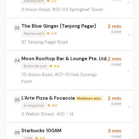
Restaurant
★ 2.2
3 Anson Road, #01-03 Springleaf Tower
The Blue Ginger (Tanjong Pagar)
2 min
23
à pied
Restaurant
★ 4.4
97 Tanjong Pagar Road
Moon Rooftop Bar & Lounge Pte. Ltd.
2 min
24
à pied
Boîte de nuit
★ 4.4
70 Anson Road, #27-01 Hub Synergy
Point
L'Arte Pizza & Focaccia
2 min
Meilleurs avis
25
à pied
À emporter
★ 4.6
5 Wallich Street, #01 - 14
Starbucks 100AM
3 min
26
à pied
Café
★ 4.4