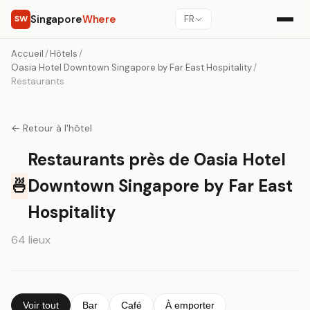
Singapore
Where
SW
FR
Accueil
/
Hôtels
/
Oasia Hotel Downtown Singapore by Far East Hospitality
/
Restaurants
← Retour à l'hôtel
Restaurants près de Oasia Hotel
🍜
Downtown Singapore by Far East
Hospitality
64 lieux
Voir tout
Bar
Café
À emporter