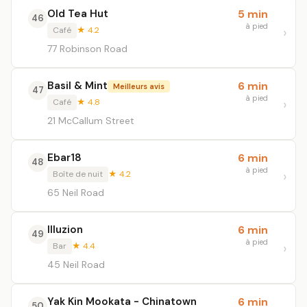
Old Tea Hut
5 min
46
à pied
Café
★ 4.2
77 Robinson Road
Basil & Mint
6 min
Meilleurs avis
47
à pied
Café
★ 4.8
21 McCallum Street
Ebar18
6 min
48
à pied
Boîte de nuit
★ 4.2
65 Neil Road
Illuzion
6 min
49
à pied
Bar
★ 4.4
45 Neil Road
Yak Kin Mookata - Chinatown
6 min
50