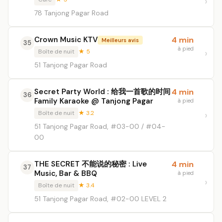
78 Tanjong Pagar Road
Crown Music KTV
4 min
Meilleurs avis
35
à pied
Boîte de nuit
★ 5
51 Tanjong Pagar Road
Secret Party World : 给我一首歌的时间
4 min
36
Family Karaoke @ Tanjong Pagar
à pied
Boîte de nuit
★ 3.2
51 Tanjong Pagar Road, #03-00 / #04-
00
THE SECRET 不能说的秘密 : Live
4 min
37
Music, Bar & BBQ
à pied
Boîte de nuit
★ 3.4
51 Tanjong Pagar Road, #02-00 LEVEL 2