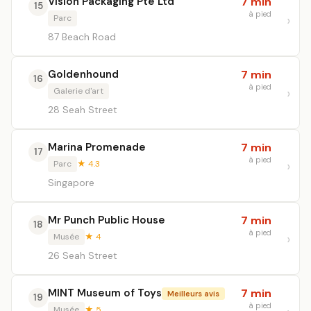
Vision Packaging Pte Ltd
7 min
15
à pied
Parc
87 Beach Road
Goldenhound
7 min
16
à pied
Galerie d'art
28 Seah Street
Marina Promenade
7 min
17
à pied
Parc
★ 4.3
Singapore
Mr Punch Public House
7 min
18
à pied
Musée
★ 4
26 Seah Street
MINT Museum of Toys
7 min
Meilleurs avis
19
à pied
Musée
★ 5