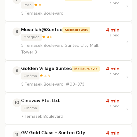
à pied
Parc
★ 5
3 Temasek Boulevard
Musollah@Suntec
4 min
Meilleurs avis
8
à pied
Mosquée
★ 4.6
3 Temasek Boulevard Suntec City Mall,
Tower 3
Golden Village Suntec
4 min
Meilleurs avis
9
à pied
Cinéma
★ 4.8
3 Temasek Boulevard, #03-373
Cinewav Pte. Ltd.
4 min
10
à pied
Cinéma
7 Temasek Boulevard
GV Gold Class - Suntec City
4 min
11