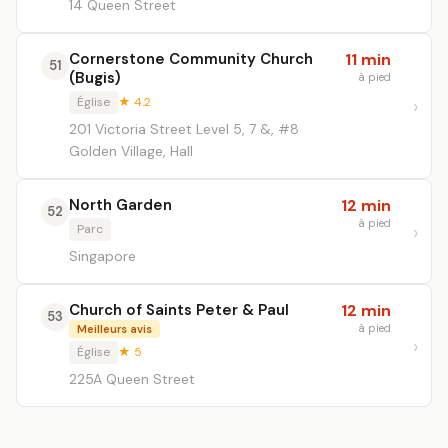
14 Queen Street
Cornerstone Community Church
11 min
51
(Bugis)
à pied
Église
★ 4.2
201 Victoria Street Level 5, 7 &, #8
Golden Village, Hall
North Garden
12 min
52
à pied
Parc
Singapore
Church of Saints Peter & Paul
12 min
53
à pied
Meilleurs avis
Église
★ 5
225A Queen Street