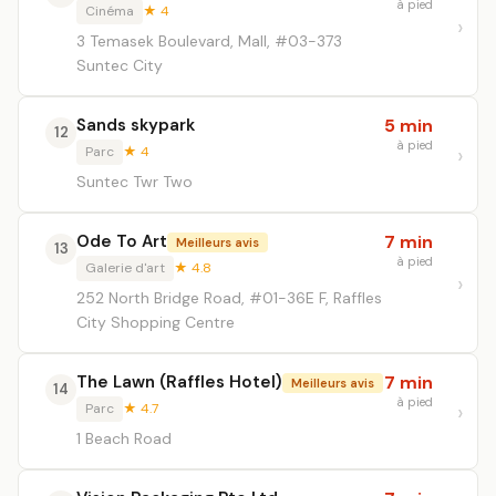
à pied
Cinéma
★ 4
3 Temasek Boulevard, Mall, #03-373
Suntec City
Sands skypark
5 min
12
à pied
Parc
★ 4
Suntec Twr Two
Ode To Art
7 min
Meilleurs avis
13
à pied
Galerie d'art
★ 4.8
252 North Bridge Road, #01-36E F, Raffles
City Shopping Centre
The Lawn (Raffles Hotel)
7 min
Meilleurs avis
14
à pied
Parc
★ 4.7
1 Beach Road