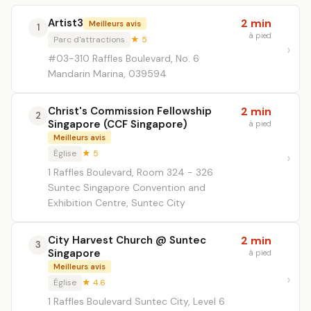
Artist3
2 min
Meilleurs avis
1
à pied
Parc d'attractions
★ 5
#03-310 Raffles Boulevard, No. 6
Mandarin Marina, 039594
Christ's Commission Fellowship
2 min
2
Singapore (CCF Singapore)
à pied
Meilleurs avis
Église
★ 5
1 Raffles Boulevard, Room 324 - 326
Suntec Singapore Convention and
Exhibition Centre, Suntec City
City Harvest Church @ Suntec
2 min
3
Singapore
à pied
Meilleurs avis
Église
★ 4.6
1 Raffles Boulevard Suntec City, Level 6