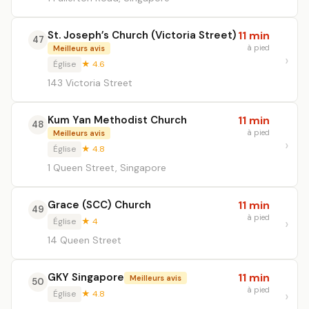
St. Joseph’s Church (Victoria Street)
11 min
47
à pied
Meilleurs avis
Église
★ 4.6
143 Victoria Street
Kum Yan Methodist Church
11 min
48
à pied
Meilleurs avis
Église
★ 4.8
1 Queen Street, Singapore
Grace (SCC) Church
11 min
49
à pied
Église
★ 4
14 Queen Street
GKY Singapore
11 min
Meilleurs avis
50
à pied
Église
★ 4.8