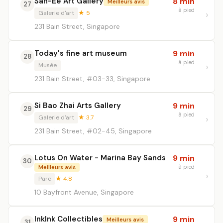
San-Ee Art Gallery
8 min
Meilleurs avis
27
à pied
Galerie d'art
★ 5
231 Bain Street, Singapore
Today's fine art museum
9 min
28
à pied
Musée
231 Bain Street, #03-33, Singapore
Si Bao Zhai Arts Gallery
9 min
29
à pied
Galerie d'art
★ 3.7
231 Bain Street, #02-45, Singapore
Lotus On Water - Marina Bay Sands
9 min
30
à pied
Meilleurs avis
Parc
★ 4.8
10 Bayfront Avenue, Singapore
InkInk Collectibles
9 min
Meilleurs avis
31