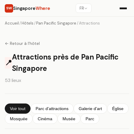
Singapore
Where
SW
FR
Accueil
/
Hôtels
/
Pan Pacific Singapore
/
Attractions
← Retour à l'hôtel
Attractions près de Pan Pacific
📍
Singapore
53 lieux
Voir tout
Parc d'attractions
Galerie d'art
Église
Mosquée
Cinéma
Musée
Parc