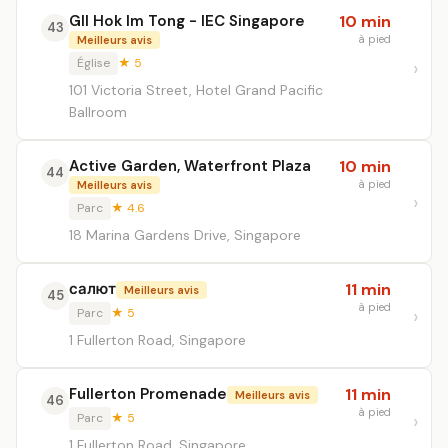
GII Hok Im Tong - IEC Singapore
10 min
43
à pied
Meilleurs avis
Église
★ 5
101 Victoria Street, Hotel Grand Pacific
Ballroom
Active Garden, Waterfront Plaza
10 min
44
à pied
Meilleurs avis
Parc
★ 4.6
18 Marina Gardens Drive, Singapore
салют
11 min
Meilleurs avis
45
à pied
Parc
★ 5
1 Fullerton Road, Singapore
Fullerton Promenade
11 min
Meilleurs avis
46
à pied
Parc
★ 5
1 Fullerton Road, Singapore