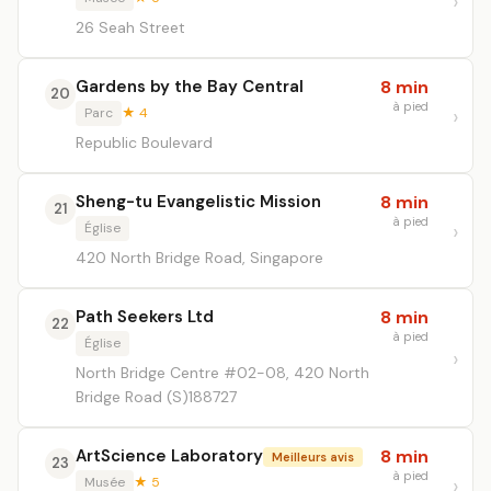
26 Seah Street
Gardens by the Bay Central
8 min
20
à pied
Parc
★ 4
Republic Boulevard
Sheng-tu Evangelistic Mission
8 min
21
à pied
Église
420 North Bridge Road, Singapore
Path Seekers Ltd
8 min
22
à pied
Église
North Bridge Centre #02-08, 420 North
Bridge Road (S)188727
ArtScience Laboratory
8 min
Meilleurs avis
23
à pied
Musée
★ 5