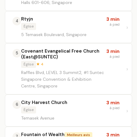
Halls 601-606, Singapore
Rtyjn
3 min
4
à pied
Église
5 Temasek Boulevard, Singapore
Covenant Evangelical Free Church
3 min
5
(East@SUNTEC)
à pied
Église
★ 4
Raffles Blvd, LEVEL 3 Summit2, #1 Suntec
Singapore Convention & Exhibition
Centre, Singapore
City Harvest Church
3 min
6
à pied
Église
Temasek Avenue
Fountain of Wealth
3 min
Meilleurs avis
7