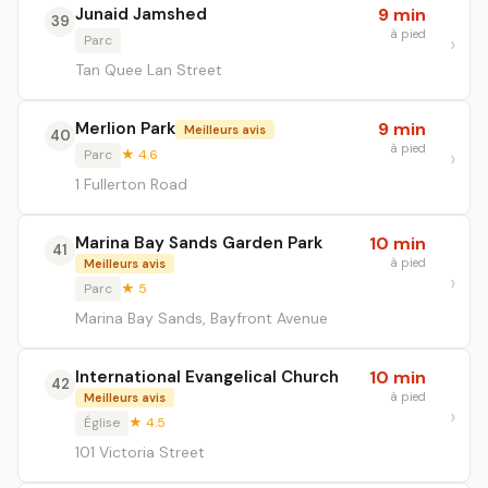
Junaid Jamshed
9 min
39
à pied
Parc
Tan Quee Lan Street
Merlion Park
9 min
Meilleurs avis
40
à pied
Parc
★ 4.6
1 Fullerton Road
Marina Bay Sands Garden Park
10 min
41
à pied
Meilleurs avis
Parc
★ 5
Marina Bay Sands, Bayfront Avenue
International Evangelical Church
10 min
42
à pied
Meilleurs avis
Église
★ 4.5
101 Victoria Street