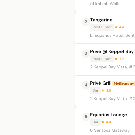
51 Imbiah Walk
Tangerine
2
Restaurant
★ 4.4
L1 Equarius Hotel, Se
Privé @ Keppel Bay
3
Restaurant
★ 4.2
2 Keppel Bay Vista, #
Privé Grill
Meilleurs avi
4
Bar
★ 4.8
2 Keppel Bay Vista, #
Equarius Lounge
5
Bar
★ 4.4
8 Sentosa Gateway