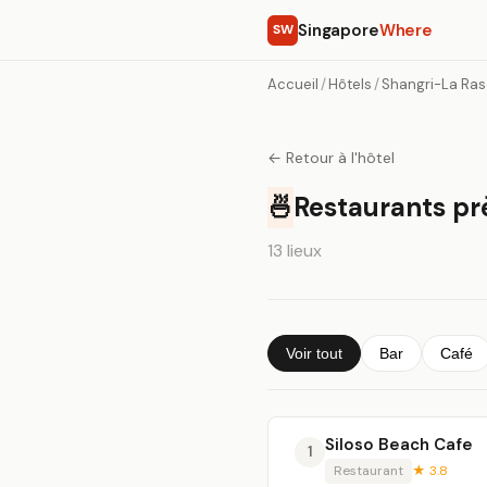
Singapore
Where
SW
Accueil
/
Hôtels
/
Shangri-La Ras
← Retour à l'hôtel
🍜
Restaurants pr
13 lieux
Voir tout
Bar
Café
Siloso Beach Cafe
1
Restaurant
★ 3.8