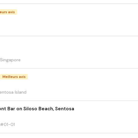
eurs avis
 Singapore
Meilleurs avis
entosa Island
ront Bar on Siloso Beach, Sentosa
 #01-01