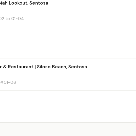
biah Lookout, Sentosa
02 to 01-04
 & Restaurant | Siloso Beach, Sentosa
, #01-06