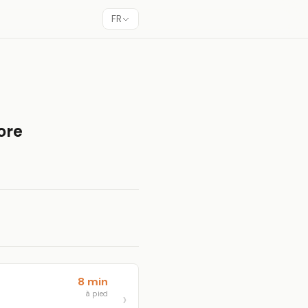
FR
ore
8 min
à pied