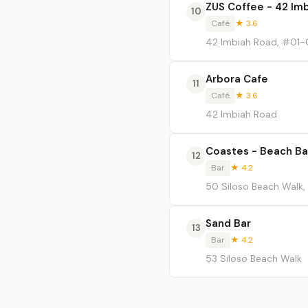
ZUS Coffee - 42 Im
10
Café
★ 3.6
42 Imbiah Road, #01-
Arbora Cafe
11
Café
★ 3.6
42 Imbiah Road
Coastes - Beach Bar
12
Bar
★ 4.2
50 Siloso Beach Walk
Sand Bar
13
Bar
★ 4.2
53 Siloso Beach Walk