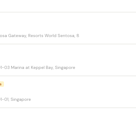
ntosa Gateway, Resorts World Sentosa, 8
01-03 Marina at Keppel Bay, Singapore
s
01-01, Singapore