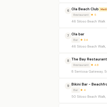
Ola Beach Club
Meill
6
Restaurant
★ 5
46 Siloso Beach Walk
Ola bar
7
Bar
★ 3.4
46 Siloso Beach Walk,
The Bay Restaurant
8
Restaurant
★ 4.8
8 Sentosa Gateway, S
Bikini Bar - Beachf
9
Bar
★ 4
50 Siloso Beach Walk,