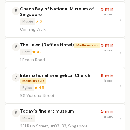
Coach Bay of National Museum of
5 min
5
Singapore
à pied
Musée
★ 3
Canning Walk
The Lawn (Raffles Hotel)
5 min
Meilleurs avis
6
à pied
Parc
★ 4.7
1 Beach Road
International Evangelical Church
5 min
7
à pied
Meilleurs avis
Église
★ 4.5
101 Victoria Street
Today's fine art museum
5 min
8
à pied
Musée
231 Bain Street, #03-33, Singapore