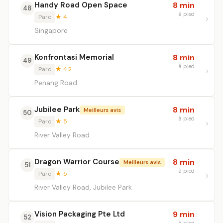
Handy Road Open Space
8 min
48
à pied
Parc
★ 4
Singapore
Konfrontasi Memorial
8 min
49
à pied
Parc
★ 4.2
Penang Road
Jubilee Park
8 min
Meilleurs avis
50
à pied
Parc
★ 5
River Valley Road
Dragon Warrior Course
8 min
Meilleurs avis
51
à pied
Parc
★ 5
River Valley Road, Jubilee Park
Vision Packaging Pte Ltd
9 min
52