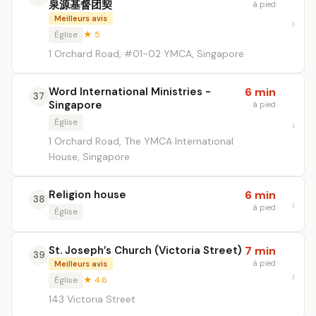
泉源基督团契
à pied
Meilleurs avis
Église
★ 5
1 Orchard Road, #01-02 YMCA, Singapore
Word International Ministries -
6 min
37
Singapore
à pied
Église
1 Orchard Road, The YMCA International
House, Singapore
Religion house
6 min
38
à pied
Église
St. Joseph’s Church (Victoria Street)
7 min
39
à pied
Meilleurs avis
Église
★ 4.6
143 Victoria Street