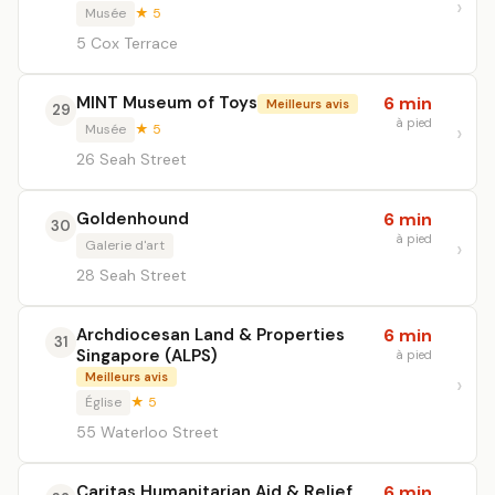
Musée
★ 5
5 Cox Terrace
MINT Museum of Toys
6 min
Meilleurs avis
29
à pied
Musée
★ 5
26 Seah Street
Goldenhound
6 min
30
à pied
Galerie d'art
28 Seah Street
Archdiocesan Land & Properties
6 min
31
Singapore (ALPS)
à pied
Meilleurs avis
Église
★ 5
55 Waterloo Street
Caritas Humanitarian Aid & Relief
6 min