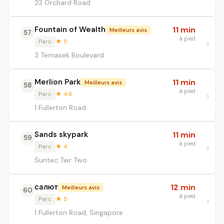
23 Orchard Road
Fountain of Wealth
11 min
Meilleurs avis
57
à pied
Parc
★ 5
3 Temasek Boulevard
Merlion Park
11 min
Meilleurs avis
58
à pied
Parc
★ 4.6
1 Fullerton Road
Sands skypark
11 min
59
à pied
Parc
★ 4
Suntec Twr Two
салют
12 min
Meilleurs avis
60
à pied
Parc
★ 5
1 Fullerton Road, Singapore