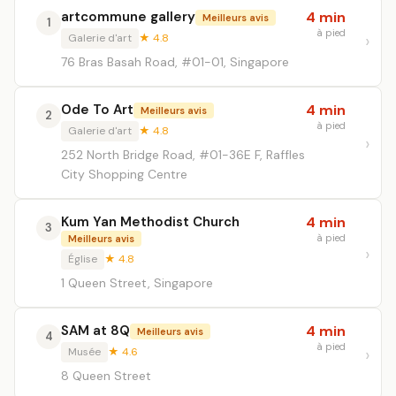
artcommune gallery
4 min
Meilleurs avis
1
à pied
Galerie d'art
★ 4.8
76 Bras Basah Road, #01-01, Singapore
Ode To Art
4 min
Meilleurs avis
2
à pied
Galerie d'art
★ 4.8
252 North Bridge Road, #01-36E F, Raffles
City Shopping Centre
Kum Yan Methodist Church
4 min
3
à pied
Meilleurs avis
Église
★ 4.8
1 Queen Street, Singapore
SAM at 8Q
4 min
Meilleurs avis
4
à pied
Musée
★ 4.6
8 Queen Street