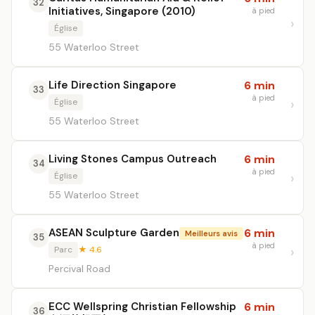
32
Initiatives, Singapore (2010)
à pied
Église
55 Waterloo Street
Life Direction Singapore
6 min
33
à pied
Église
55 Waterloo Street
Living Stones Campus Outreach
6 min
34
à pied
Église
55 Waterloo Street
ASEAN Sculpture Garden
6 min
Meilleurs avis
35
à pied
Parc
★ 4.6
Percival Road
ECC Wellspring Christian Fellowship
6 min
36