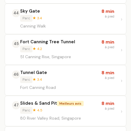
Sky Gate
8 min
44
à pied
Parc
★ 3.4
Canning Walk
Fort Canning Tree Tunnel
8 min
45
à pied
Parc
★ 4.2
51 Canning Rise, Singapore
Tunnel Gate
8 min
46
à pied
Parc
★ 3.4
Fort Canning Road
Slides & Sand Pit
8 min
Meilleurs avis
47
à pied
Parc
★ 4.5
80 River Valley Road, Singapore