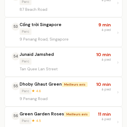
à pied
Parc
87 Beach Road
Cổng trời Singapore
9 min
53
à pied
Parc
9 Penang Road, Singapore
Junaid Jamshed
10 min
54
à pied
Parc
Tan Quee Lan Street
Dhoby Ghaut Green
10 min
Meilleurs avis
55
à pied
Parc
★ 4.6
9 Penang Road
Green Garden Roses
11 min
Meilleurs avis
56
à pied
Parc
★ 4.5