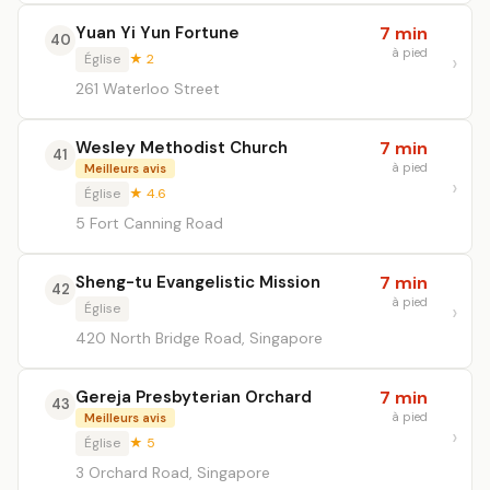
Yuan Yi Yun Fortune
7 min
40
à pied
Église
★ 2
261 Waterloo Street
Wesley Methodist Church
7 min
41
à pied
Meilleurs avis
Église
★ 4.6
5 Fort Canning Road
Sheng-tu Evangelistic Mission
7 min
42
à pied
Église
420 North Bridge Road, Singapore
Gereja Presbyterian Orchard
7 min
43
à pied
Meilleurs avis
Église
★ 5
3 Orchard Road, Singapore