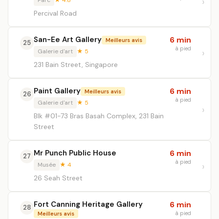
Parc
★ 4.8
Percival Road
San-Ee Art Gallery
6 min
Meilleurs avis
25
à pied
Galerie d'art
★ 5
231 Bain Street, Singapore
Paint Gallery
6 min
Meilleurs avis
26
à pied
Galerie d'art
★ 5
Blk #01-73 Bras Basah Complex, 231 Bain
Street
Mr Punch Public House
6 min
27
à pied
Musée
★ 4
26 Seah Street
Fort Canning Heritage Gallery
6 min
28
à pied
Meilleurs avis