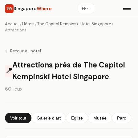
Singapore
Where
SW
FR
Accueil
/
Hôtels
/
The Capitol Kempinski Hotel Singapore
/
Attractions
← Retour à l'hôtel
Attractions près de The Capitol
📍
Kempinski Hotel Singapore
60 lieux
Voir tout
Galerie d'art
Église
Musée
Parc