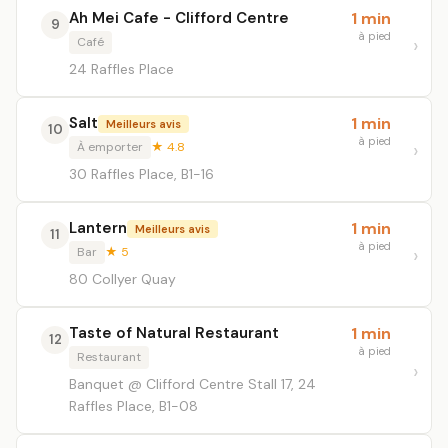
Ah Mei Cafe - Clifford Centre
1 min
9
à pied
Café
24 Raffles Place
Salt
1 min
Meilleurs avis
10
à pied
À emporter
★ 4.8
30 Raffles Place, B1-16
Lantern
1 min
Meilleurs avis
11
à pied
Bar
★ 5
80 Collyer Quay
Taste of Natural Restaurant
1 min
12
à pied
Restaurant
Banquet @ Clifford Centre Stall 17, 24
Raffles Place, B1-08