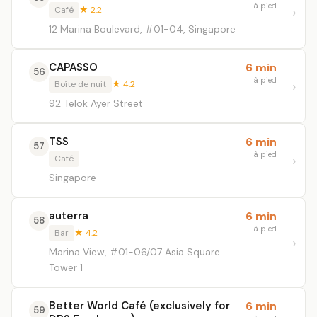
à pied
Café
★ 2.2
12 Marina Boulevard, #01-04, Singapore
CAPASSO
6 min
56
à pied
Boîte de nuit
★ 4.2
92 Telok Ayer Street
TSS
6 min
57
à pied
Café
Singapore
auterra
6 min
58
à pied
Bar
★ 4.2
Marina View, #01-06/07 Asia Square
Tower 1
Better World Café (exclusively for
6 min
59