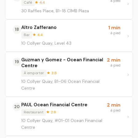
à pied
Café
★ 4.4
30 Raffles Place, B1-18 CIMB Plaza
Altro Zafferano
1 min
18
à pied
Bar
★ 4.4
10 Collyer Quay, Level 43
Guzman y Gomez - Ocean Financial
2 min
19
Centre
à pied
À emporter
★ 3.8
10 Collyer Quay, B1-06 Ocean Financial
Centre
PAUL Ocean Financial Centre
2 min
20
à pied
Restaurant
★ 2.8
10 Collyer Quay, #01-01 Ocean Financial
Centre