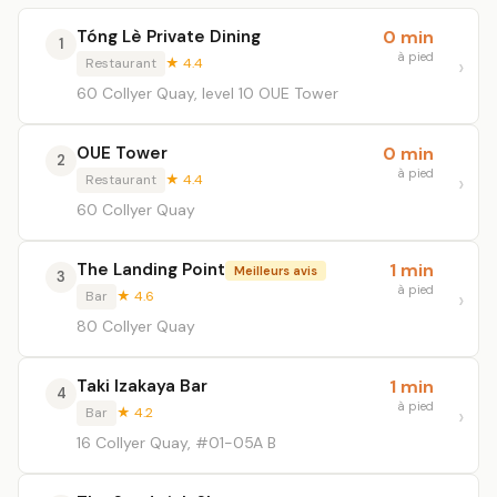
Tóng Lè Private Dining
0 min
1
à pied
Restaurant
★ 4.4
60 Collyer Quay, level 10 OUE Tower
OUE Tower
0 min
2
à pied
Restaurant
★ 4.4
60 Collyer Quay
The Landing Point
1 min
Meilleurs avis
3
à pied
Bar
★ 4.6
80 Collyer Quay
Taki Izakaya Bar
1 min
4
à pied
Bar
★ 4.2
16 Collyer Quay, #01-05A B