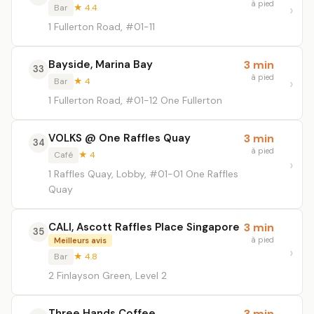
à pied
Bar
★ 4.4
1 Fullerton Road, #01-11
Bayside, Marina Bay
3 min
33
à pied
Bar
★ 4
1 Fullerton Road, #01-12 One Fullerton
VOLKS @ One Raffles Quay
3 min
34
à pied
Café
★ 4
1 Raffles Quay, Lobby, #01-01 One Raffles
Quay
CALI, Ascott Raffles Place Singapore
3 min
35
à pied
Meilleurs avis
Bar
★ 4.8
2 Finlayson Green, Level 2
Three Hands Coffee
3 min