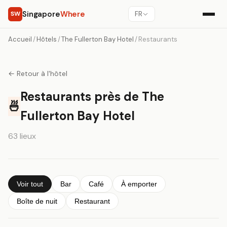
Singapore
Where
SW
FR
Accueil
/
Hôtels
/
The Fullerton Bay Hotel
/
Restaurants
← Retour à l'hôtel
Restaurants près de The
🍜
Fullerton Bay Hotel
63 lieux
Voir tout
Bar
Café
À emporter
Boîte de nuit
Restaurant