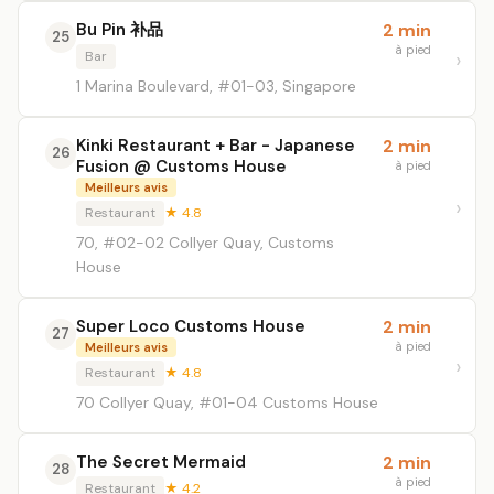
Bu Pin 补品
2 min
25
à pied
Bar
1 Marina Boulevard, #01-03, Singapore
Kinki Restaurant + Bar - Japanese
2 min
26
Fusion @ Customs House
à pied
Meilleurs avis
Restaurant
★ 4.8
70, #02-02 Collyer Quay, Customs
House
Super Loco Customs House
2 min
27
à pied
Meilleurs avis
Restaurant
★ 4.8
70 Collyer Quay, #01-04 Customs House
The Secret Mermaid
2 min
28
à pied
Restaurant
★ 4.2