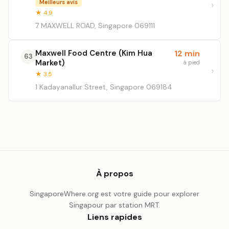
Meilleurs avis
★ 4.9
7 MAXWELL ROAD, Singapore 069111
Maxwell Food Centre (Kim Hua
12 min
63
Market)
à pied
★ 3.5
1 Kadayanallur Street, Singapore 069184
À propos
SingaporeWhere.org est votre guide pour explorer
Singapour par station MRT.
Liens rapides