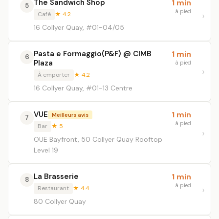
The Sandwich Shop
1 min
5
à pied
Café
★ 4.2
16 Collyer Quay, #01-04/05
Pasta e Formaggio(P&F) @ CIMB
1 min
6
Plaza
à pied
À emporter
★ 4.2
16 Collyer Quay, #01-13 Centre
VUE
1 min
Meilleurs avis
7
à pied
Bar
★ 5
OUE Bayfront, 50 Collyer Quay Rooftop
Level 19
La Brasserie
1 min
8
à pied
Restaurant
★ 4.4
80 Collyer Quay