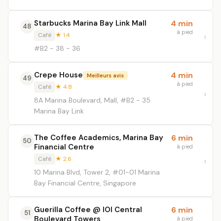
Starbucks Marina Bay Link Mall
4 min
48
à pied
Café
★ 1.4
#B2 - 38 - 36
Crepe House
4 min
Meilleurs avis
49
à pied
Café
★ 4.8
8A Marina Boulevard, Mall, #B2 - 35
Marina Bay Link
The Coffee Academics, Marina Bay
6 min
50
Financial Centre
à pied
Café
★ 2.6
10 Marina Blvd, Tower 2, #01-01 Marina
Bay Financial Centre, Singapore
Guerilla Coffee @ IOI Central
6 min
51
Boulevard Towers
à pied