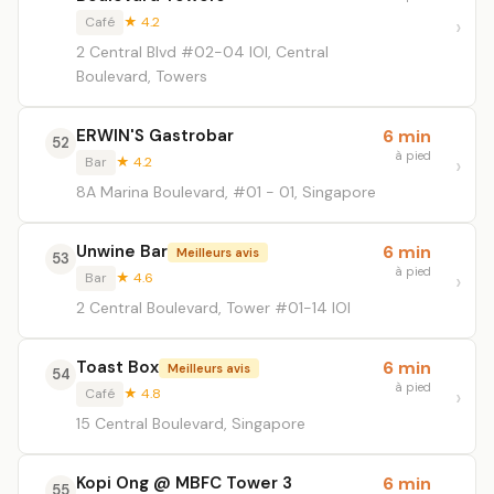
Café
★ 4.2
2 Central Blvd #02-04 IOI, Central
Boulevard, Towers
ERWIN'S Gastrobar
6 min
52
à pied
Bar
★ 4.2
8A Marina Boulevard, #01 - 01, Singapore
Unwine Bar
6 min
Meilleurs avis
53
à pied
Bar
★ 4.6
2 Central Boulevard, Tower #01-14 IOI
Toast Box
6 min
Meilleurs avis
54
à pied
Café
★ 4.8
15 Central Boulevard, Singapore
Kopi Ong @ MBFC Tower 3
6 min
55