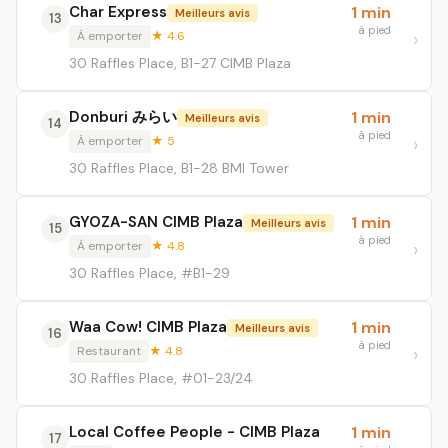
Char Express
1 min
Meilleurs avis
13
à pied
À emporter
★ 4.6
30 Raffles Place, B1-27 CIMB Plaza
Donburi みらい
1 min
Meilleurs avis
14
à pied
À emporter
★ 5
30 Raffles Place, B1-28 BMI Tower
GYOZA-SAN CIMB Plaza
1 min
Meilleurs avis
15
à pied
À emporter
★ 4.8
30 Raffles Place, #B1-29
Waa Cow! CIMB Plaza
1 min
Meilleurs avis
16
à pied
Restaurant
★ 4.8
30 Raffles Place, #01-23/24
Local Coffee People - CIMB Plaza
1 min
17