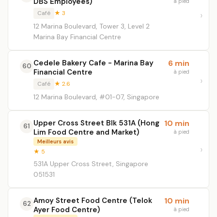
DBS Employees)
à pied
Café
★ 3
12 Marina Boulevard, Tower 3, Level 2
Marina Bay Financial Centre
Cedele Bakery Cafe - Marina Bay
6 min
60
Financial Centre
à pied
Café
★ 2.6
12 Marina Boulevard, #01-07, Singapore
Upper Cross Street Blk 531A (Hong
10 min
61
Lim Food Centre and Market)
à pied
Meilleurs avis
★ 5
531A Upper Cross Street, Singapore
051531
Amoy Street Food Centre (Telok
10 min
62
Ayer Food Centre)
à pied