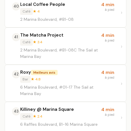
Local Coffee People
4 min
40
à pied
Café
★ 4
2 Marina Boulevard, #B1-08
The Matcha Project
4 min
41
à pied
Café
★ 3.4
2 Marina Boulevard, #B1-08C The Sail at
Marina Bay
Roxy
4 min
Meilleurs avis
42
à pied
Bar
★ 4.8
6 Marina Boulevard, #01-17 The Sail at
Marina Bay
Killiney @ Marina Square
4 min
43
à pied
Café
★ 2.4
6 Raffles Boulevard, B1-16 Marina Square