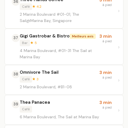
36
à pied
Café
★ 4.2
2 Marina Boulevard #01-01, The
Sail@Marina Bay, Singapore
Gigi Gastrobar & Bistro
3 min
Meilleurs avis
37
à pied
Bar
★ 5
4 Marina Boulevard, #01-31 The Sail at
Marina Bay
Omnivore The Sail
3 min
38
à pied
Café
★ 3
2 Marina Boulevard, #B1-08
Thea Panacea
3 min
39
à pied
Café
6 Marina Boulevard, The Sail at Marina Bay