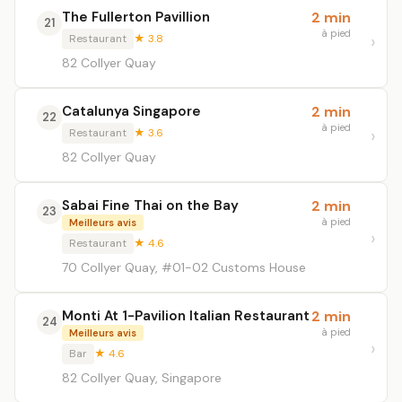
The Fullerton Pavillion
2 min
21
à pied
Restaurant
★ 3.8
82 Collyer Quay
Catalunya Singapore
2 min
22
à pied
Restaurant
★ 3.6
82 Collyer Quay
Sabai Fine Thai on the Bay
2 min
23
à pied
Meilleurs avis
Restaurant
★ 4.6
70 Collyer Quay, #01-02 Customs House
Monti At 1-Pavilion Italian Restaurant
2 min
24
à pied
Meilleurs avis
Bar
★ 4.6
82 Collyer Quay, Singapore