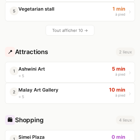
1 min
Vegetarian stall
5
à pied
Tout afficher 10 →
Attractions
📍
2 lieux
5 min
Ashwini Art
1
à pied
⭐ 5
10 min
Malay Art Gallery
2
à pied
⭐ 5
Shopping
🛍️
4 lieux
0 min
Simei Plaza
1