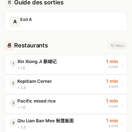
Guide des sorties
🚪
Exit A
A
Restaurants
🍜
10 lieux
1 min
Xin Xiong Ji 新雄记
1
à pied
⭐ 1.6
1 min
Kopitiam Corner
2
à pied
⭐ 2.8
1 min
Pacific mixed rice
3
à pied
⭐ 1.8
1 min
Qiu Lian Ban Mee 秋莲板面
4
à pied
⭐ 2.6