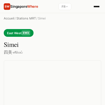
Singapore
Where
FR
SW
Accueil
/
Stations MRT
/
Simei
East West
EW3
Simei
四美
·
ஸீமெய்