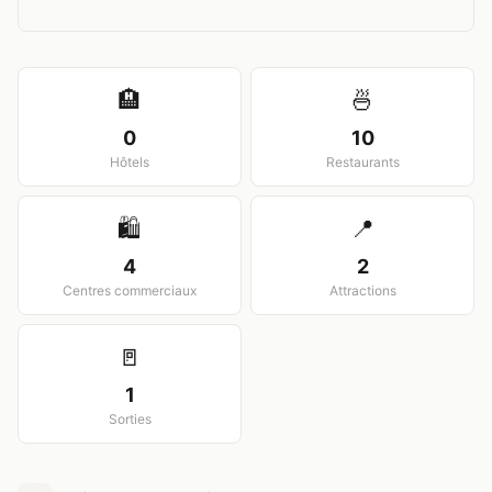
View larger map
🏨
🍜
0
10
Hôtels
Restaurants
🛍️
📍
4
2
Centres commerciaux
Attractions
🚪
1
Sorties