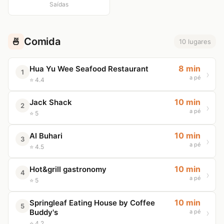
Saídas
Comida
🍜
10 lugares
8 min
Hua Yu Wee Seafood Restaurant
1
a pé
⭐ 4.4
10 min
Jack Shack
2
a pé
⭐ 5
10 min
Al Buhari
3
a pé
⭐ 4.5
10 min
Hot&grill gastronomy
4
a pé
⭐ 5
10 min
Springleaf Eating House by Coffee
5
Buddy's
a pé
⭐ 4.2