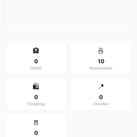
View larger map
🏨
🍜
0
10
Hotéis
Restaurantes
🛍️
📍
0
0
Shoppings
Atrações
🚪
0