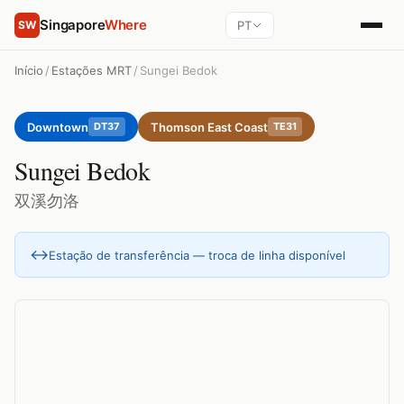
Singapore
Where
PT
SW
Início
/
Estações MRT
/
Sungei Bedok
Downtown
Thomson East Coast
DT37
TE31
Sungei Bedok
双溪勿洛
↔
Estação de transferência — troca de linha disponível